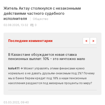
Житель Актау столкнулся с незаконными
действиями частного судебного
исполнителя
Общество
02.08.2026, 13:32
0
<
>
Последние комментарии
ия
В Казахстане обсуждается новая ставка
Иноп
пенсионных выплат: 10% - это ничтожно мало
журн
скры
kolu411 →
Может управлять этими финансами нужно
Apma
нормально а не давать друзьям-знакомым под 2%? Почему
прогн
мы в банке берем кредит под 18% а наши пенсионные
накопления раздаются под мизерные проценты по миру?
03.03.2022, 09:40