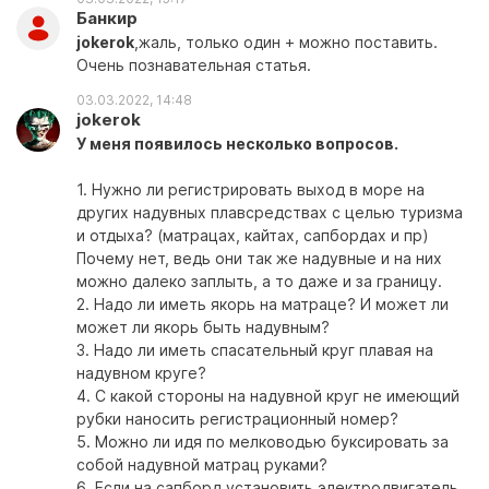
Банкир
jokerok
,жаль, только один + можно поставить.
Очень познавательная статья.
03.03.2022, 14:48
jokerok
У меня появилось несколько вопросов.
1. Нужно ли регистрировать выход в море на
других надувных плавсредствах с целью туризма
и отдыха? (матрацах, кайтах, сапбордах и пр)
Почему нет, ведь они так же надувные и на них
можно далеко заплыть, а то даже и за границу.
2. Надо ли иметь якорь на матраце? И может ли
может ли якорь быть надувным?
3. Надо ли иметь спасательный круг плавая на
надувном круге?
4. С какой стороны на надувной круг не имеющий
рубки наносить регистрационный номер?
5. Можно ли идя по мелководью буксировать за
собой надувной матрац руками?
6. Если на сапборд установить электродвигатель