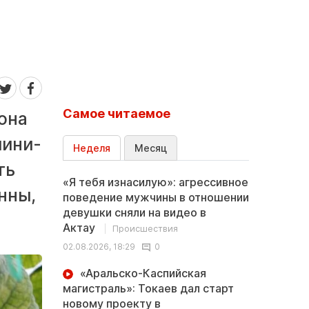
Самое читаемое
она
мини-
Неделя
Месяц
ть
«Я тебя изнасилую»: агрессивное
нны,
поведение мужчины в отношении
девушки сняли на видео в
Актау
Происшествия
02.08.2026, 18:29
0
«Аральско-Каспийская
магистраль»: Токаев дал старт
новому проекту в