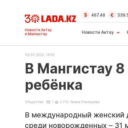
467.48
539.
Новости Актау
Новости Актау
и Мангыстау
09.03.2022, 16:55
В Мангистау 8
ребёнка
Общество
1
2 715
Лиана Рязанцева
В международный женский д
среди новорожденных – 31 м