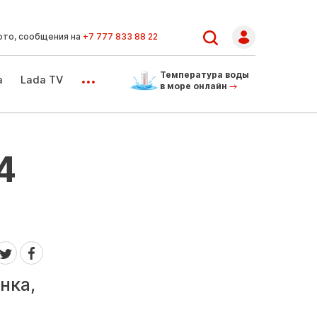
ото, сообщения на
+7 777 833 88 22
...
Температура воды
а
Lada TV
в море онлайн
4
нка,