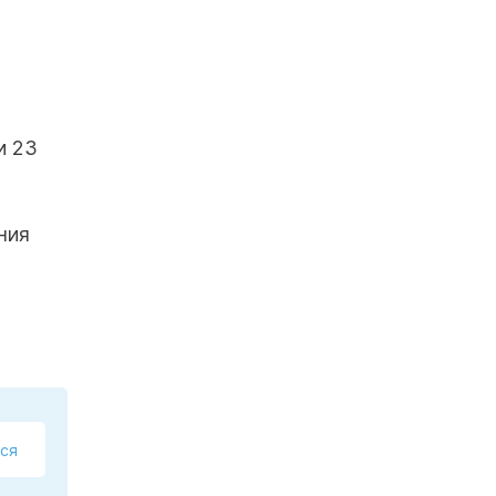
и 23
ния
ся