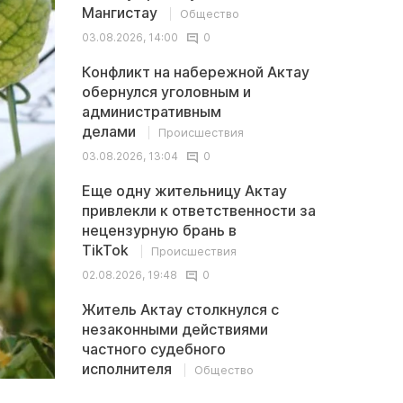
Мангистау
Общество
03.08.2026, 14:00
0
Конфликт на набережной Актау
обернулся уголовным и
административным
делами
Происшествия
03.08.2026, 13:04
0
Еще одну жительницу Актау
привлекли к ответственности за
нецензурную брань в
TikTok
Происшествия
02.08.2026, 19:48
0
Житель Актау столкнулся с
незаконными действиями
частного судебного
исполнителя
Общество
02.08.2026, 13:32
0