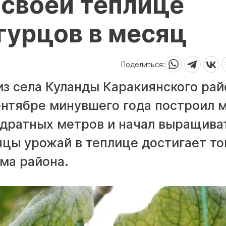
 своей теплице
гурцов в месяц
Поделиться:
з села Куланды Каракиянского рай
нтябре минувшего года построил 
адратных метров и начал выращива
яцы урожай в теплице достигает то
ма района.