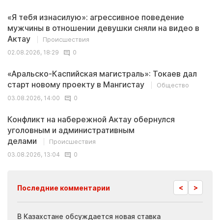
«Я тебя изнасилую»: агрессивное поведение
мужчины в отношении девушки сняли на видео в
Актау
Происшествия
02.08.2026, 18:29
0
«Аральско-Каспийская магистраль»: Токаев дал
старт новому проекту в Мангистау
Общество
03.08.2026, 14:00
0
Конфликт на набережной Актау обернулся
уголовным и административным
делами
Происшествия
03.08.2026, 13:04
0
<
>
Последние комментарии
ия
В Казахстане обсуждается новая ставка
Иноп