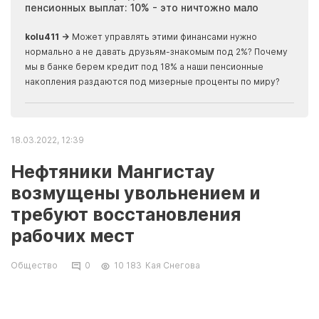
пенсионных выплат: 10% - это ничтожно мало
журн
скры
kolu411 →
Может управлять этими финансами нужно
Apma
нормально а не давать друзьям-знакомым под 2%? Почему
прогн
мы в банке берем кредит под 18% а наши пенсионные
накопления раздаются под мизерные проценты по миру?
18.03.2022, 12:39
Нефтяники Мангистау
возмущены увольнением и
требуют восстановления
рабочих мест
Общество
0
10 183
Кая Снегова
Работники ТОО «Demey IKO» требуют вернуть
им рабочие места. 48 человек просят