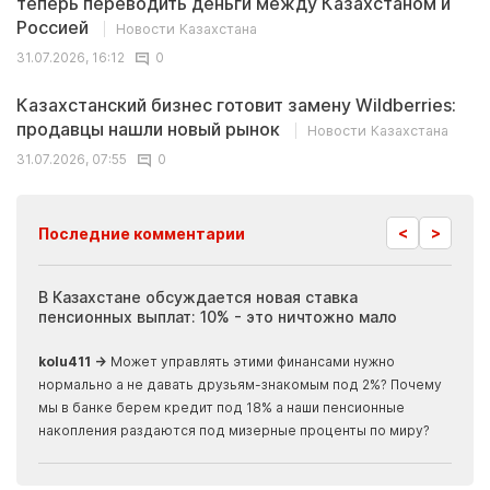
теперь переводить деньги между Казахстаном и
Россией
Новости Казахстана
31.07.2026, 16:12
0
Казахстанский бизнес готовит замену Wildberries:
продавцы нашли новый рынок
Новости Казахстана
31.07.2026, 07:55
0
<
>
Последние комментарии
ия
В Казахстане обсуждается новая ставка
Иноп
пенсионных выплат: 10% - это ничтожно мало
журн
скры
kolu411 →
Может управлять этими финансами нужно
Apma
нормально а не давать друзьям-знакомым под 2%? Почему
прогн
мы в банке берем кредит под 18% а наши пенсионные
накопления раздаются под мизерные проценты по миру?