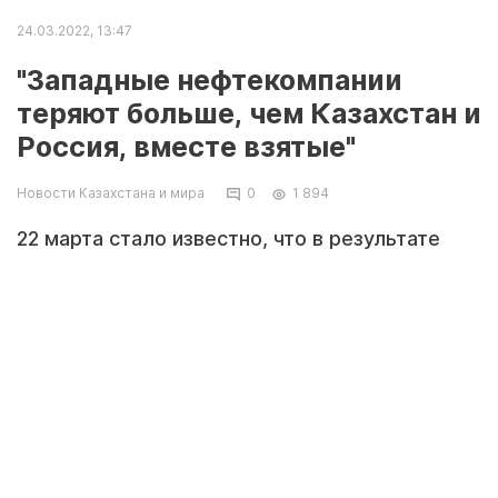
24.03.2022, 13:47
"Западные нефтекомпании
теряют больше, чем Казахстан и
Россия, вместе взятые"
Новости Казахстана и мира
0
1 894
22 марта стало известно, что в результате
сильного шторма в Черном море пострадала
трубопроводная система Каспийского
трубопроводного консорциума (КТК),
которая обеспечивает более двух третей
всей экспортной нефти Казахстана. По словам
замминистра энергетики России Павла
Сорокина, ремонт двух поврежденных ВПУ
может занять 1,5-2 месяца, что вызовет