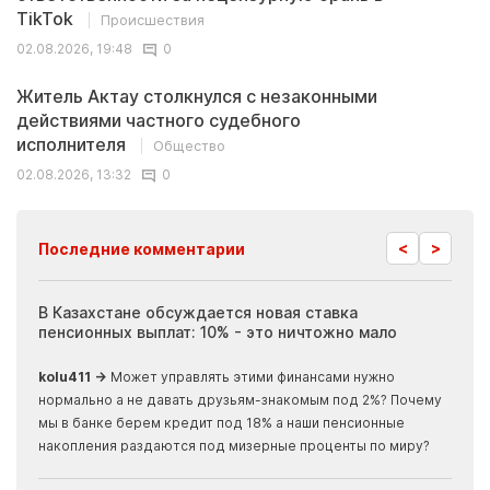
TikTok
Происшествия
02.08.2026, 19:48
0
Житель Актау столкнулся с незаконными
действиями частного судебного
исполнителя
Общество
02.08.2026, 13:32
0
<
>
Последние комментарии
ия
В Казахстане обсуждается новая ставка
Иноп
пенсионных выплат: 10% - это ничтожно мало
журн
скры
kolu411 →
Может управлять этими финансами нужно
Apma
нормально а не давать друзьям-знакомым под 2%? Почему
прогн
мы в банке берем кредит под 18% а наши пенсионные
накопления раздаются под мизерные проценты по миру?