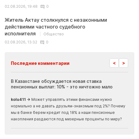
02.08.2026, 19:48
0
Житель Актау столкнулся с незаконными
действиями частного судебного
исполнителя
Общество
02.08.2026, 13:32
0
<
>
Последние комментарии
ия
В Казахстане обсуждается новая ставка
Иноп
пенсионных выплат: 10% - это ничтожно мало
журн
скры
kolu411 →
Может управлять этими финансами нужно
Apma
нормально а не давать друзьям-знакомым под 2%? Почему
прогн
мы в банке берем кредит под 18% а наши пенсионные
накопления раздаются под мизерные проценты по миру?