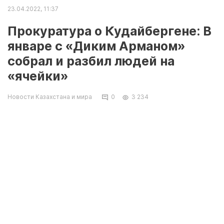
23.04.2022, 11:37
Прокуратура о Кудайбергене: В
январе с «Диким Арманом»
собрал и разбил людей на
«ячейки»
Новости Казахстана и мира
0
3 234
Алматы. 22 апреля. КазТАГ – Подробности по
делу депутата алматинского маслихата
Кайрата Кудайбергена раскрыли в
прокуратуре Алматы, передает
корреспондент агентства.
«Предварительным расследованием
установлено, что Құдайберген Қ.Қ. вместе с