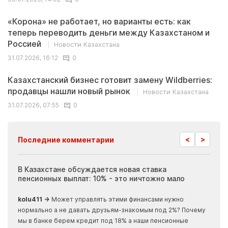
«Корона» не работает, но варианты есть: как
теперь переводить деньги между Казахстаном и
Россией
Новости Казахстана
31.07.2026, 16:12
0
Казахстанский бизнес готовит замену Wildberries:
продавцы нашли новый рынок
Новости Казахстана
31.07.2026, 07:55
0
<
>
Последние комментарии
ия
В Казахстане обсуждается новая ставка
Иноп
пенсионных выплат: 10% - это ничтожно мало
журн
скры
kolu411 →
Может управлять этими финансами нужно
Apma
нормально а не давать друзьям-знакомым под 2%? Почему
прогн
мы в банке берем кредит под 18% а наши пенсионные