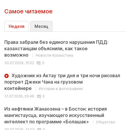
Самое читаемое
Неделя
Месяц
Права забрали без единого нарушения ПДД:
казахстанцам объяснили, как такое
возможно
Новости Казахстана
30.07.2026, 15:52
0
Художник из Актау три дня и три ночи рисовал
портрет Джеки Чана на грузовом
контейнере
История в фотографиях
31.07.2026, 20:46
0
Из нефтянки Жанаозена – в Бостон: история
мангистаусца, изучающего искусственный
интеллект по программе «Болашак»
Общество
30.07.2026, 14:02
0