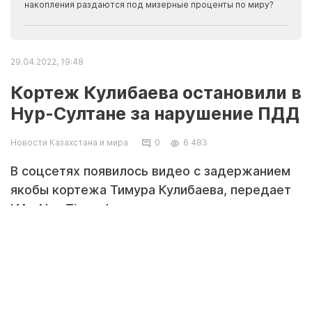
накопления раздаются под мизерные проценты по миру?
29.04.2022, 19:48
Кортеж Кулибаева остановили в
Нур-Султане за нарушение ПДД
Новости Казахстана и мира
0
6 483
В соцсетях появилось видео с задержанием
якобы кортежа Тимура Кулибаева, передает
ИА «NewTimes.kz».