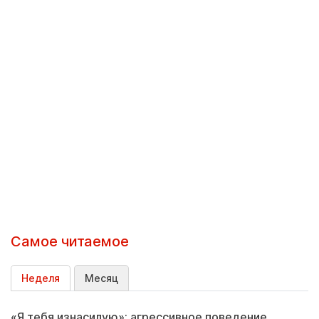
Самое читаемое
Неделя
Месяц
«Я тебя изнасилую»: агрессивное поведение