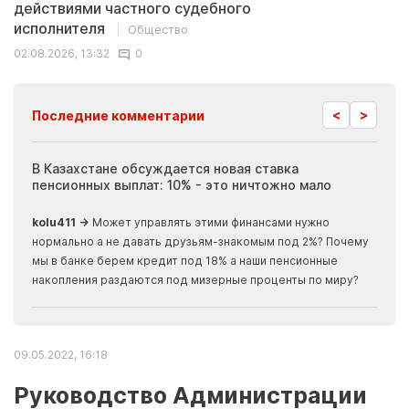
действиями частного судебного
исполнителя
Общество
02.08.2026, 13:32
0
<
>
Последние комментарии
ия
В Казахстане обсуждается новая ставка
Иноп
пенсионных выплат: 10% - это ничтожно мало
журн
скры
kolu411 →
Может управлять этими финансами нужно
Apma
нормально а не давать друзьям-знакомым под 2%? Почему
прогн
мы в банке берем кредит под 18% а наши пенсионные
накопления раздаются под мизерные проценты по миру?
09.05.2022, 16:18
Руководство Администрации