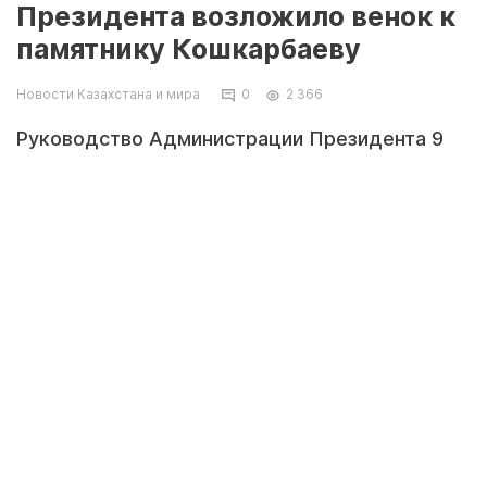
Президента возложило венок к
памятнику Кошкарбаеву
Новости Казахстана и мира
0
2 366
Руководство Администрации Президента 9
мая возложило венок к памятнику Рахымжану
Кошкарбаеву, передает Tengrinews.kz.