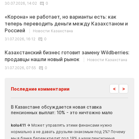
30.07.2026, 14:02
0
«Корона» не работает, но варианты есть: как
теперь переводить деньги между Казахстаном и
Россией
Новости Казахстана
31.07.2026, 16:12
0
Казахстанский бизнес готовит замену Wildberries:
продавцы нашли новый рынок
Новости Казахстана
31.07.2026, 07:55
0
<
>
Последние комментарии
ия
В Казахстане обсуждается новая ставка
Иноп
пенсионных выплат: 10% - это ничтожно мало
журн
скры
kolu411 →
Может управлять этими финансами нужно
Apma
нормально а не давать друзьям-знакомым под 2%? Почему
прогн
мы в банке берем кредит под 18% а наши пенсионные