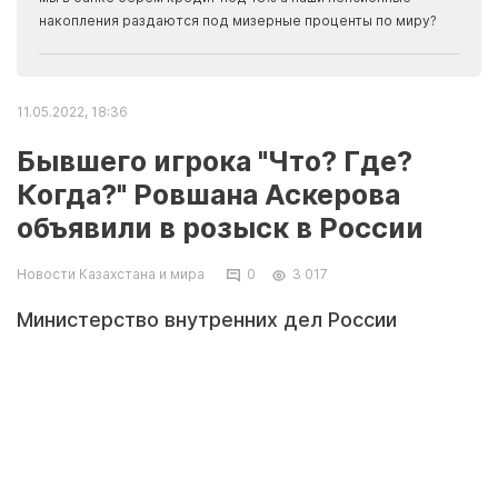
накопления раздаются под мизерные проценты по миру?
11.05.2022, 18:36
Бывшего игрока "Что? Где?
Когда?" Ровшана Аскерова
объявили в розыск в России
Новости Казахстана и мира
0
3 017
Министерство внутренних дел России
объявило в розыск участника телеигры "Что?
Где? Когда?" Ровшана Аскерова, передает
Tengrinews.kz со ссылкой на РИА Новости.