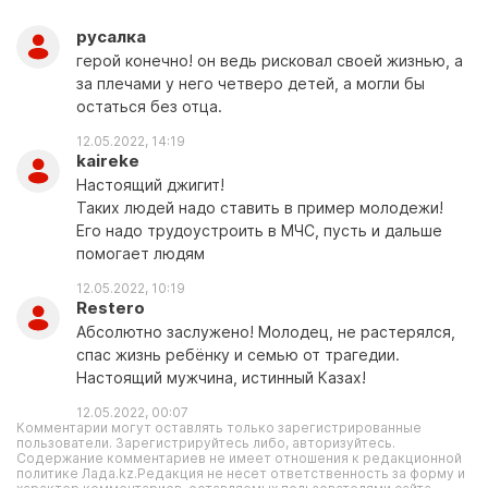
русалка
герой конечно! он ведь рисковал своей жизнью, а
за плечами у него четверо детей, а могли бы
остаться без отца.
12.05.2022, 14:19
kaireke
Настоящий джигит!
Таких людей надо ставить в пример молодежи!
Его надо трудоустроить в МЧС, пусть и дальше
помогает людям
12.05.2022, 10:19
Restero
Абсолютно заслужено! Молодец, не растерялся,
спас жизнь ребёнку и семью от трагедии.
Настоящий мужчина, истинный Казах!
12.05.2022, 00:07
Комментарии могут оставлять только зарегистрированные
пользователи. Зарегистрируйтесь либо, авторизуйтесь.
Содержание комментариев не имеет отношения к редакционной
политике Лада.kz.Редакция не несет ответственность за форму и