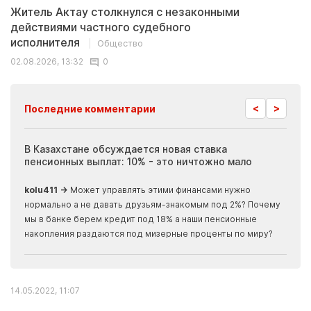
Житель Актау столкнулся с незаконными
действиями частного судебного
исполнителя
Общество
02.08.2026, 13:32
0
<
>
Последние комментарии
ия
В Казахстане обсуждается новая ставка
Иноп
пенсионных выплат: 10% - это ничтожно мало
журн
скры
kolu411 →
Может управлять этими финансами нужно
Apma
нормально а не давать друзьям-знакомым под 2%? Почему
прогн
мы в банке берем кредит под 18% а наши пенсионные
накопления раздаются под мизерные проценты по миру?
14.05.2022, 11:07