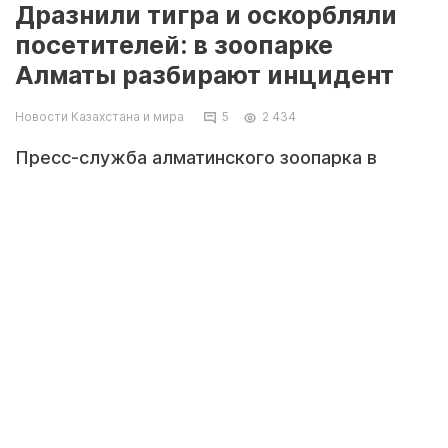
Дразнили тигра и оскорбляли
посетителей: в зоопарке
Алматы разбирают инцидент
Новости Казахстана и мира
5
2 434
Пресс-служба алматинского зоопарка в
соцсети опубликовала обращение к
посетителям, где попросила не нарушать
правила поведения рядом с дикими зверями,
передает Zakon.kz.