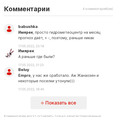
Комментарии
4 комментарий(ев)
babushka
Имярек
, просто гидрометеоцентр на месяц
прогноз даёт, + -, поэтому, раньше никак
17.05.2022, 23:18
Имярек
А раньше где были?
17.05.2022, 21:23
Beluy
Empro
, у нас же сработало. Аж Жанаозен и
некоторые поселки утонули)))
17.05.2022, 18:45
Показать все
Комментарии могут оставлять только зарегистрированные