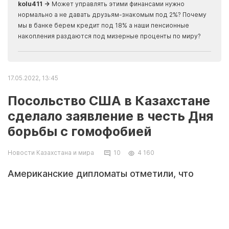
kolu411 →
Может управлять этими финансами нужно
Apma
нормально а не давать друзьям-знакомым под 2%? Почему
прогн
мы в банке берем кредит под 18% а наши пенсионные
накопления раздаются под мизерные проценты по миру?
17.05.2022, 13:45
Посольство США в Казахстане
сделало заявление в честь Дня
борьбы с гомофобией
Новости Казахстана и мира
10
4 160
Американские дипломаты отметили, что
реформы в Казахстане нацелены на
поддержку в том числе социального
разнообразия.