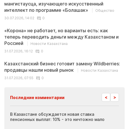
мангистаусца, изучающего искусственный
интеллект по программе «Болашак»
Общество
30.07.2026, 14:02
0
«Корона» не работает, но варианты есть: как
теперь переводить деньги между Казахстаном и
Россией
Новости Казахстана
31.07.2026, 16:12
0
Казахстанский бизнес готовит замену Wildberries:
продавцы нашли новый рынок
Новости Казахстана
31.07.2026, 07:55
0
<
>
Последние комментарии
ия
В Казахстане обсуждается новая ставка
Иноп
пенсионных выплат: 10% - это ничтожно мало
журн
скры