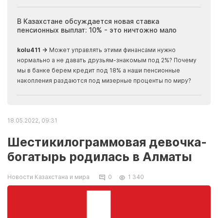
ия
В Казахстане обсуждается новая ставка
Иноп
пенсионных выплат: 10% - это ничтожно мало
журн
скры
kolu411 →
Может управлять этими финансами нужно
Apma
нормально а не давать друзьям-знакомым под 2%? Почему
прогн
мы в банке берем кредит под 18% а наши пенсионные
накопления раздаются под мизерные проценты по миру?
18.05.2022, 09:31
Шестикилограммовая девочка-
богатырь родилась в Алматы
Новости Казахстана и мира
0
1 340