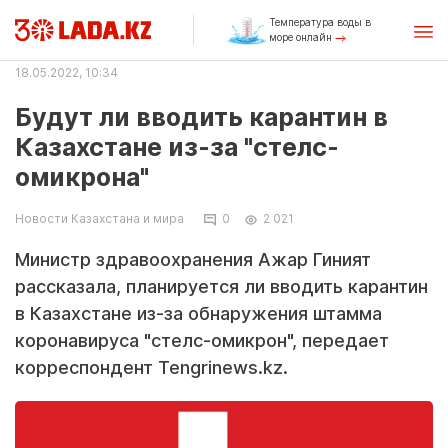
Температура воды в
море онлайн
18.05.2022, 10:34
Будут ли вводить карантин в
Казахстане из-за "стелс-
омикрона"
Новости Казахстана и мира
0
2 021
Министр здравоохранения Ажар Гиният
рассказала, планируется ли вводить карантин
в Казахстане из-за обнаружения штамма
коронавируса "стелс-омикрон", передает
корреспондент Tengrinews.kz.