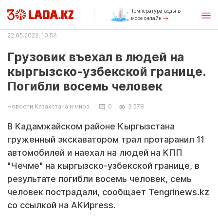
Температура воды в
море онлайн
22.05.2022, 10:53
Грузовик въехал в людей на
кыргызско-узбекской границе.
Погибли восемь человек
Новости Казахстана и мира
0
3 578
В Кадамжайском районе Кыргызстана
груженный экскаватором трал протаранил 11
автомобилей и наехал на людей на КПП
"Чечме" на кыргызско-узбекской границе, в
результате погибли восемь человек, семь
человек пострадали, сообщает Tengrinews.kz
со ссылкой на АКИpress.