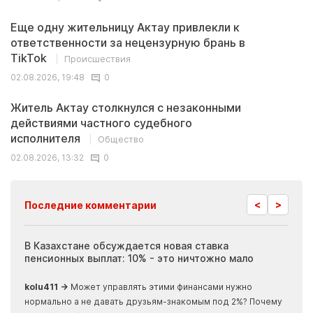
Еще одну жительницу Актау привлекли к
ответственности за нецензурную брань в
TikTok
Происшествия
02.08.2026, 19:48
0
Житель Актау столкнулся с незаконными
действиями частного судебного
исполнителя
Общество
02.08.2026, 13:32
0
<
>
Последние комментарии
ия
В Казахстане обсуждается новая ставка
Иноп
пенсионных выплат: 10% - это ничтожно мало
журн
скры
kolu411 →
Может управлять этими финансами нужно
Apma
нормально а не давать друзьям-знакомым под 2%? Почему