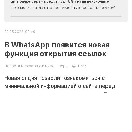
прогн
мы в банке берем кредит под 18% а наши пенсионные
накопления раздаются под мизерные проценты по миру?
22.05.2022, 08:49
В WhatsApp появится новая
функция открытия ссылок
Новости Казахстана и мира
0
1 735
Новая опция позволит ознакомиться с
минимальной информацией о сайте перед
переходом на него из мессенджера. Опция
поможет оценить, есть ли смысл переходить
по указанной ссылке, сообщает Zakon.kz.