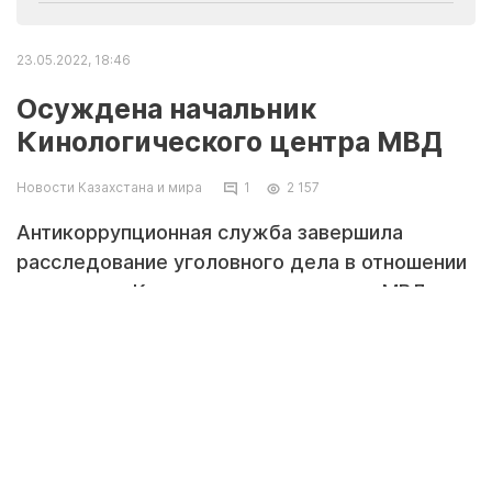
23.05.2022, 18:46
Осуждена начальник
Кинологического центра МВД
Новости Казахстана и мира
1
2 157
Антикоррупционная служба завершила
расследование уголовного дела в отношении
начальника Кинологического центра МВД
Болгумбаевой А. А. по факту
злоупотребления должностными
полномочиями, передает Tengrinews.kz со
ссылкой на пресс-службу ведомства.