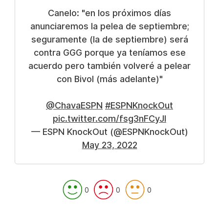
Canelo: "en los próximos días
anunciaremos la pelea de septiembre;
seguramente (la de septiembre) será
contra GGG porque ya teníamos ese
acuerdo pero también volveré a pelear
con Bivol (más adelante)"
@ChavaESPN
#ESPNKnockOut
pic.twitter.com/fsg3nFCyJl
— ESPN KnockOut (@ESPNKnockOut)
May 23, 2022
0
0
0