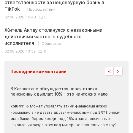
ответственности за нецензурную брань в
TikTok
Происшествия
02.08.2026, 19:48
0
Житель Актау столкнулся с незаконными
действиями частного судебного
исполнителя
Общество
02.08.2026, 13:32
0
<
>
Последние комментарии
ия
В Казахстане обсуждается новая ставка
Иноп
пенсионных выплат: 10% - это ничтожно мало
журн
скры
kolu411 →
Может управлять этими финансами нужно
Apma
нормально а не давать друзьям-знакомым под 2%? Почему
прогн
мы в банке берем кредит под 18% а наши пенсионные
накопления раздаются под мизерные проценты по миру?