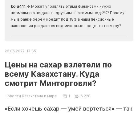
kolu411 →
Может управлять этими финансами нужно
Apma
нормально а не давать друзьям-знакомым под 2%? Почему
прогн
мы в банке берем кредит под 18% а наши пенсионные
накопления раздаются под мизерные проценты по миру?
26.05.2022, 17:35
Цены на сахар взлетели по
всему Казахстану. Куда
смотрит Минторговли?
Новости Казахстана и мира
1
6 228
«Если хочешь сахар — умей вертеться» — так
перефразировали крылатое выражение
казахстанцы, столкнувшиеся с дефицитом
«сладкого золота». Корреспондент Orda.kz