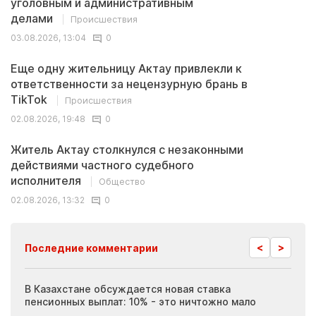
уголовным и административным
делами
Происшествия
03.08.2026, 13:04
0
Еще одну жительницу Актау привлекли к
ответственности за нецензурную брань в
TikTok
Происшествия
02.08.2026, 19:48
0
Житель Актау столкнулся с незаконными
действиями частного судебного
исполнителя
Общество
02.08.2026, 13:32
0
<
>
Последние комментарии
ия
В Казахстане обсуждается новая ставка
Иноп
пенсионных выплат: 10% - это ничтожно мало
журн
скры