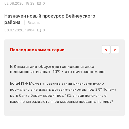
02.08.2026, 18:29
0
Назначен новый прокурор Бейнеуского
района
Власть
30.07.2026, 19:04
0
<
>
Последние комментарии
ия
В Казахстане обсуждается новая ставка
Иноп
пенсионных выплат: 10% - это ничтожно мало
журн
скры
kolu411 →
Может управлять этими финансами нужно
Apma
нормально а не давать друзьям-знакомым под 2%? Почему
прогн
мы в банке берем кредит под 18% а наши пенсионные
накопления раздаются под мизерные проценты по миру?