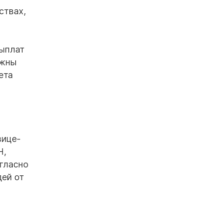
ствах,
выплат
лжны
ета
вице-
Н,
огласно
дей от