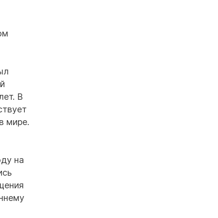
ом
ыл
ый
лет. В
ствует
в мире.
оду на
ись
ащения
аннему