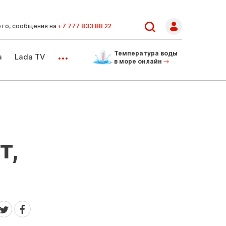
ото, сообщения на
+7 777 833 88 22
...
Температура воды
а
Lada TV
в море онлайн
т,