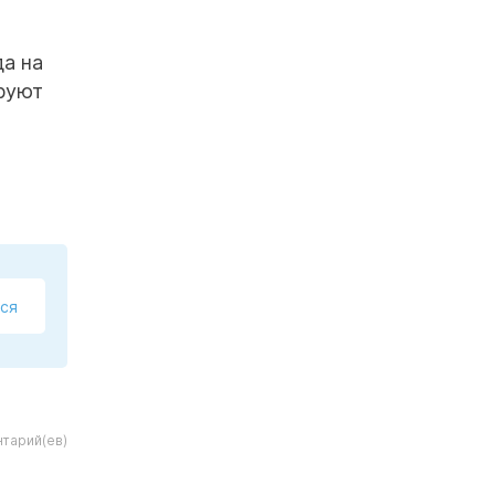
да на
ируют
ся
тарий(ев)