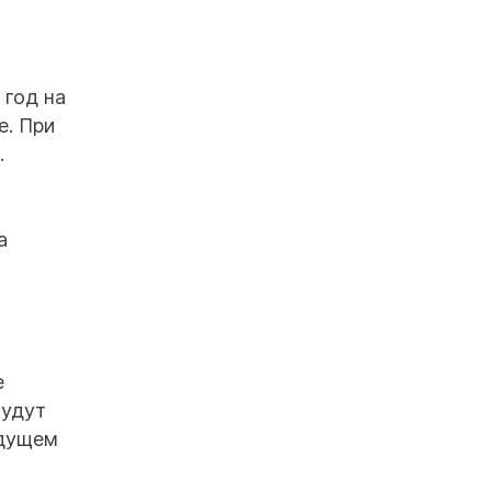
 год на
е. При
.
а
е
будут
удущем