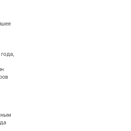
йшее
 года,
ин
ров
нным
ода