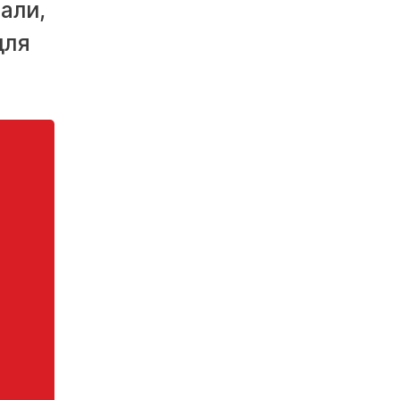
али,
для