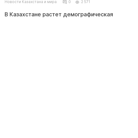
Новости Казахстана и мира
0
2 571
В Казахстане растет демографическая
"нехватка" девушек. Соотношение женщин и
мужчин в возрастных категориях меняется в
сторону сокращения первых по отношению ко
вторым, передает корреспондент
Tengrinews.kz со ссылкой на Ranking.kz.