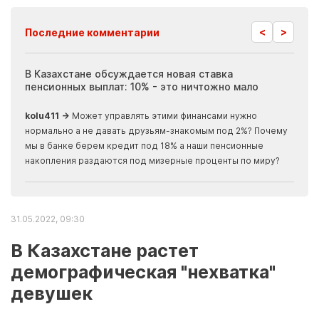
<
>
Последние комментарии
ия
В Казахстане обсуждается новая ставка
Иноп
пенсионных выплат: 10% - это ничтожно мало
журн
скры
kolu411 →
Может управлять этими финансами нужно
Apma
нормально а не давать друзьям-знакомым под 2%? Почему
прогн
мы в банке берем кредит под 18% а наши пенсионные
накопления раздаются под мизерные проценты по миру?
31.05.2022, 09:30
В Казахстане растет
демографическая "нехватка"
девушек