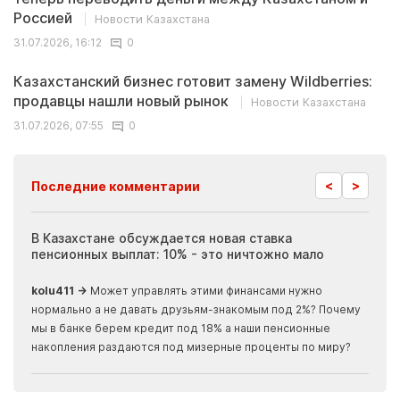
Россией
Новости Казахстана
31.07.2026, 16:12
0
Казахстанский бизнес готовит замену Wildberries:
продавцы нашли новый рынок
Новости Казахстана
31.07.2026, 07:55
0
<
>
Последние комментарии
ия
В Казахстане обсуждается новая ставка
Иноп
пенсионных выплат: 10% - это ничтожно мало
журн
скры
kolu411 →
Может управлять этими финансами нужно
Apma
нормально а не давать друзьям-знакомым под 2%? Почему
прогн
мы в банке берем кредит под 18% а наши пенсионные
накопления раздаются под мизерные проценты по миру?