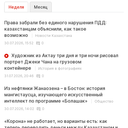
Неделя
Месяц
Права забрали без единого нарушения ПДД:
казахстанцам объяснили, как такое
возможно
Новости Казахстана
30.07.2026, 15:52
0
Художник из Актау три дня и три ночи рисовал
портрет Джеки Чана на грузовом
контейнере
История в фотографиях
31.07.2026, 20:46
0
Из нефтянки Жанаозена – в Бостон: история
мангистаусца, изучающего искусственный
интеллект по программе «Болашак»
Общество
30.07.2026, 14:02
0
«Корона» не работает, но варианты есть: как
теперь переводить деньги между Казахстаном и