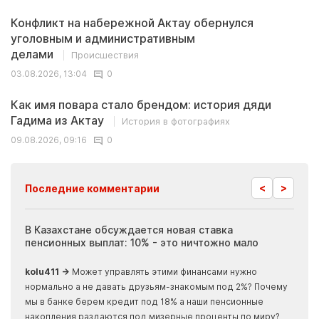
Конфликт на набережной Актау обернулся
уголовным и административным
делами
Происшествия
03.08.2026, 13:04
0
Как имя повара стало брендом: история дяди
Гадима из Актау
История в фотографиях
09.08.2026, 09:16
0
<
>
Последние комментарии
ия
В Казахстане обсуждается новая ставка
Иноп
пенсионных выплат: 10% - это ничтожно мало
журн
скры
kolu411 →
Может управлять этими финансами нужно
Apma
нормально а не давать друзьям-знакомым под 2%? Почему
прогн
мы в банке берем кредит под 18% а наши пенсионные
накопления раздаются под мизерные проценты по миру?