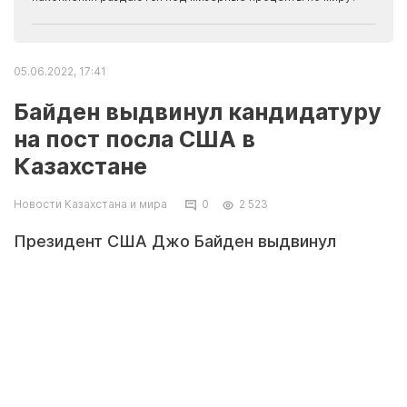
05.06.2022, 17:41
Байден выдвинул кандидатуру
на пост посла США в
Казахстане
Новости Казахстана и мира
0
2 523
Президент США Джо Байден выдвинул
кандидатуру Даниэля Розенблюма на пост
чрезвычайного и полномочного посла в
Республике Казахстан,
передает Tengrinews.kz. Об этом сообщается
на сайте Белого дома.