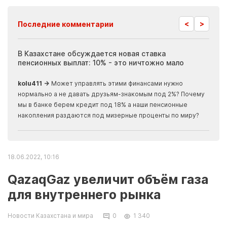
<
>
Последние комментарии
ия
В Казахстане обсуждается новая ставка
Иноп
пенсионных выплат: 10% - это ничтожно мало
журн
скры
kolu411 →
Может управлять этими финансами нужно
Apma
нормально а не давать друзьям-знакомым под 2%? Почему
прогн
мы в банке берем кредит под 18% а наши пенсионные
накопления раздаются под мизерные проценты по миру?
18.06.2022, 10:16
QazaqGaz увеличит объём газа
для внутреннего рынка
Новости Казахстана и мира
0
1 340