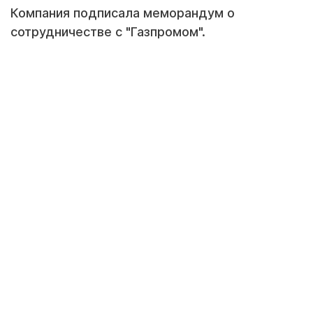
Компания подписала меморандум о
сотрудничестве с "Газпромом".
На Петербургском международном
экономическом форуме председатель
правления АО "НК QazaqGaz Санжар
Жаркешов и председатель правления ПАО
"Газпром" Алексей Миллер подписали
меморандум о сотрудничестве. Согласно
документу, стороны увеличат объём
переработки казахстанского газа на
Оренбургском ГПЗ до 11 млрд кубометров в
год, сообщает пресс-служба QazaqGaz.
Этот шаг позволит увеличить поставку
товарного газа на внутренний рынок