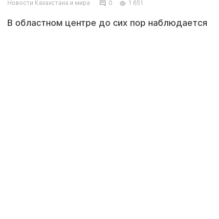
Новости Казахстана и мира
0
1 651
В областном центре до сих пор наблюдается
высокий ажиотаж из-за этого
продовольственного продукта. Чтобы
приобрести сахар, горожане занимают
очередь после 8 часов вечера, передает
корреспондент Tengrinews.kz.
По словам жителей, самый дешевый сахар в
социальных магазинах, его цена составляет
370 тенге за килограмм. Поэтому мешок
весом 50 килограммов раскупают за один-
два часа.
"Сахар продают только 50 людям, поэтому,
чтобы не собиралось много человек, здесь