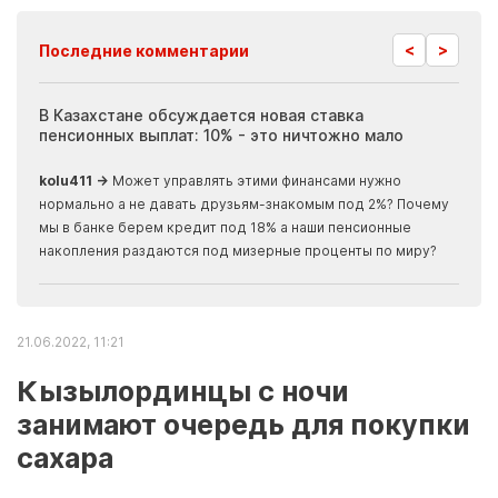
<
>
Последние комментарии
ия
В Казахстане обсуждается новая ставка
Иноп
пенсионных выплат: 10% - это ничтожно мало
журн
скры
kolu411 →
Может управлять этими финансами нужно
Apma
нормально а не давать друзьям-знакомым под 2%? Почему
прогн
мы в банке берем кредит под 18% а наши пенсионные
накопления раздаются под мизерные проценты по миру?
21.06.2022, 11:21
Кызылординцы с ночи
занимают очередь для покупки
сахара