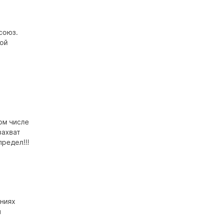
союз.
ной
ом числе
захват
редел!!!
ениях
й