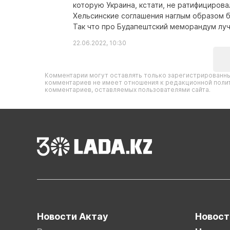
которую Украина, кстати, не ратифицирова
Хельсинские соглашения наглым образом б
Так что про Будапештский меморандум луч
22.06.2022, 10:30
Комментарии могут оставлять только зарегистрированны
комментариев не имеет отношения к редакционной полит
комментариев, оставляемых пользователями сайта.
Новости Актау
Новост