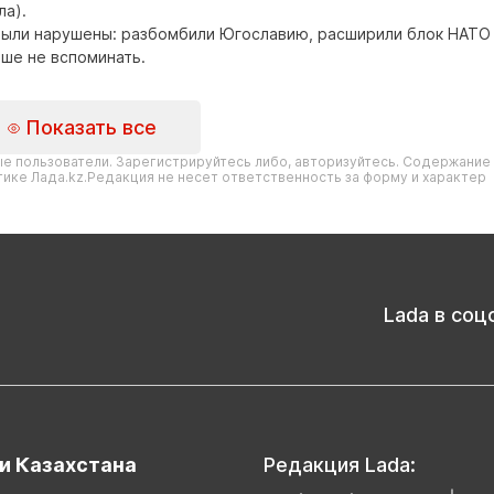
ла).
ыли нарушены: разбомбили Югославию, расширили блок НАТО и
ше не вспоминать.
Показать все
е пользователи. Зарегистрируйтесь либо, авторизуйтесь. Содержание
ике Лада.kz.Редакция не несет ответственность за форму и характер
Lada в соц
и Казахстана
Редакция Lada: