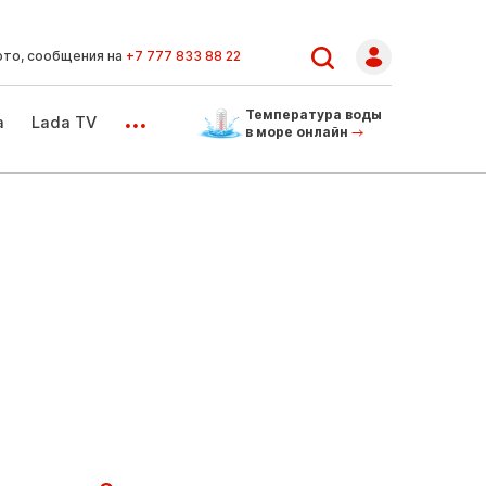
ото, сообщения на
+7 777 833 88 22
...
Температура воды
а
Lada TV
в море онлайн