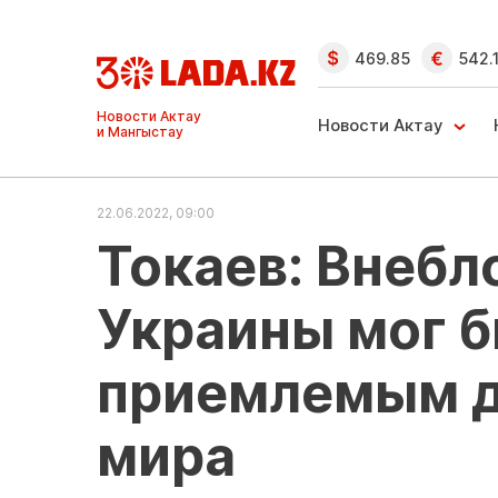
469.85
542.
Ақтау және
Манғыстау
Новости Актау
жаңалықтары
22.06.2022, 09:00
Токаев: Внебл
Украины мог б
приемлемым дл
мира