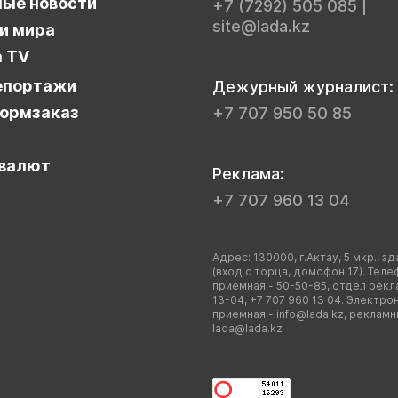
ые новости
+7 (7292) 505 085
|
site@lada.kz
и мира
a TV
епортажи
Дежурный журналист:
ормзаказ
+7 707 950 50 85
валют
Реклама:
+7 707 960 13 04
Адрес: 130000, г.Актау, 5 мкр., зд
(вход с торца, домофон 17). Теле
приемная - 50-50-85, отдел рекл
13-04, +7 707 960 13 04. Электро
приемная -
info@lada.kz
, рекламн
lada@lada.kz