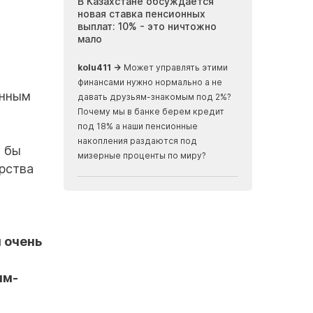
 Актау требуют
В Казахстане обсуждается
Инопланетные
 вакансий в
новая ставка пенсионных
Мангистау: бр
иятиях
выплат: 10% - это ничтожно
журналисты п
мало
земли, скрыва
океаном
ализм, ничего не
kolu411 →
Может управлять этими
Apmaxa →
всё ч
финансами нужно нормально а не
енным
места отъезда...
давать друзьям-знакомым под 2%?
мусорные баки...
Почему мы в банке берем кредит
скалах...
под 18% а наши пенсионные
накопления раздаются под
г бы
мизерные проценты по миру?
рства
ы очень
ым-