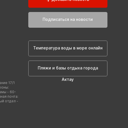
Подписаться на новости
Температура воды в море онлайн
Пляжи и базы отдыха города
Актау
ание 17/1
фоны:
амы - 60-
нная почта:
ый отдел -