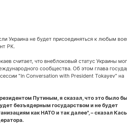
Безработные из
предоставления
крупных предпр
дорожник →
Капит
скажешь
сли Украина не будет присоединяться к любым во
нт РК.
аев считает, что внеблоковый статус Украины мо
еждународного сообщества. Об этом глава госуда
ессии "In Conversation with President Tokayev" на
президентом Путиным, я сказал, что это было б
будет безъядерным государством и не будет
низациям как НАТО и так далее", – сказал Кас
дератора.