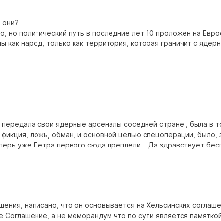
и они?
о, но политический путь в последние лет 10 проложен на Евро
ны как народ, только как территория, которая граничит с ядер
а передала свои ядерные арсеналы соседней стране , была в т
о фикция, ложь, обман, и основной целью спецоперации, было, 
перь уже Петра первого сюда преплели... Да здравствует бесп
шения, написано, что он основывается на Хельсинских соглаш
е Соглашение, а не меморандум что по сути является памятко