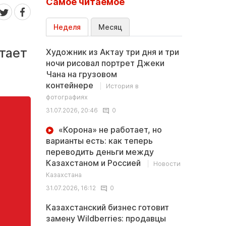
Самое читаемое
Неделя
Месяц
тает
Художник из Актау три дня и три
ночи рисовал портрет Джеки
Чана на грузовом
контейнере
История в
фотографиях
31.07.2026, 20:46
0
«Корона» не работает, но
варианты есть: как теперь
переводить деньги между
Казахстаном и Россией
Новости
Казахстана
31.07.2026, 16:12
0
Казахстанский бизнес готовит
замену Wildberries: продавцы