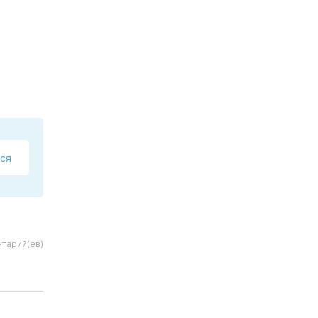
ся
тарий(ев)