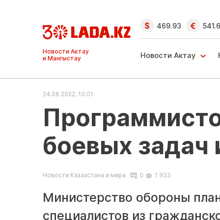
469.93
541.
Ақтау және
Манғыстау
Новости Актау
жаңалықтары
24.06.2022, 10:01
Программисто
боевых задач
Новости Казахстана и мира
0
1 933
Министерство обороны плани
специалистов из гражданско