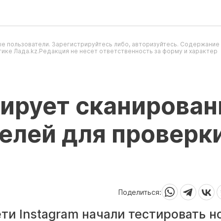
е пользователи. Зарегистрируйтесь либо, авторизуйтесь. Содержание
ике Лада.kz.Редакция не несет ответственность за форму и характер
тирует сканирован
елей для проверк
Поделиться:
ти Instagram начали тестировать н