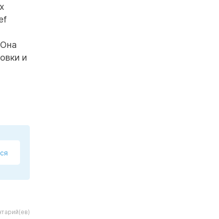
х
ef
 Она
овки и
ся
тарий(ев)