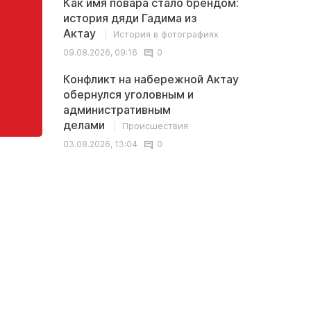
Как имя повара стало брендом:
история дяди Гадима из
Актау
История в фотографиях
09.08.2026, 09:16
0
Конфликт на набережной Актау
обернулся уголовным и
административным
делами
Происшествия
03.08.2026, 13:04
0
Последние
<
>
комментарии
В Казахстане обсуждается новая
Иноплан
ставка пенсионных выплат: 10% - это
британс
ничтожно мало
древние
океаном
kolu411 →
Может управлять этими
Apmaxa 
финансами нужно нормально а не давать