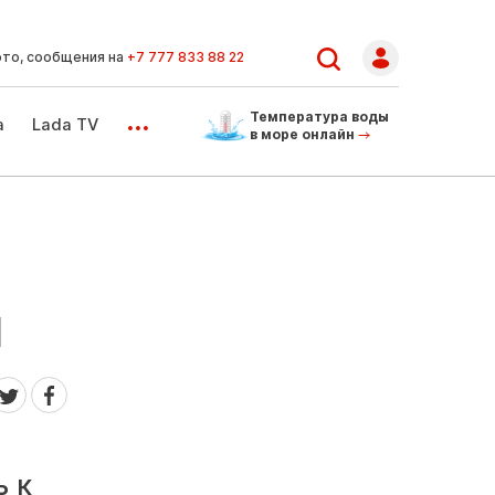
ото, сообщения на
+7 777 833 88 22
...
Температура воды
а
Lada TV
в море онлайн
ы
ь к