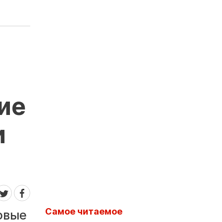
ие
и
Самое читаемое
овые