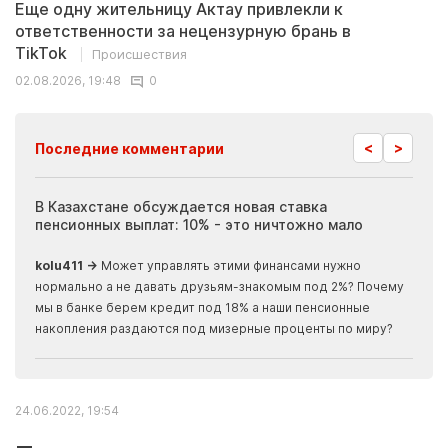
Еще одну жительницу Актау привлекли к
ответственности за нецензурную брань в
TikTok
Происшествия
02.08.2026, 19:48
0
<
>
Последние комментарии
ия
В Казахстане обсуждается новая ставка
Иноп
пенсионных выплат: 10% - это ничтожно мало
журн
скры
kolu411 →
Может управлять этими финансами нужно
Apma
нормально а не давать друзьям-знакомым под 2%? Почему
прогн
мы в банке берем кредит под 18% а наши пенсионные
накопления раздаются под мизерные проценты по миру?
24.06.2022, 19:54