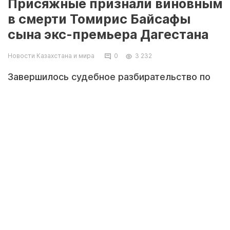
Присяжные признали виновным
в смерти Томирис Байсафы
сына экс-премьера Дагестана
Новости Казахстана и мира
0
3 232
Завершилось судебное разбирательство по
делу Томирис Байсафы. Присяжные
Измайловского суда Москвы единодушно
признали виновным Муртазали Меджидова в
смерти казахстанской студентки, передает
«Хабар 24».