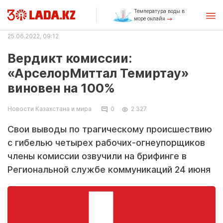
Температура воды в
море онлайн
25.06.2022, 09:12
Вердикт комиссии:
«АрселорМиттал Темиртау»
виновен на 100%
Новости Казахстана и мира
0
2 327
Свои выводы по трагическому происшествию
с гибелью четырех рабочих-огнеупорщиков
члены комиссии озвучили на брифинге в
Региональной службе коммуникаций 24 июня