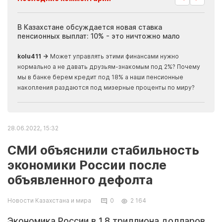
ия
В Казахстане обсуждается новая ставка
Иноп
пенсионных выплат: 10% - это ничтожно мало
журн
скры
kolu411 →
Может управлять этими финансами нужно
Apma
нормально а не давать друзьям-знакомым под 2%? Почему
прогн
мы в банке берем кредит под 18% а наши пенсионные
накопления раздаются под мизерные проценты по миру?
28.06.2022, 15:32
СМИ объяснили стабильность
экономики России после
объявленного дефолта
Новости Казахстана и мира
0
2 164
Экономика России в 1,8 триллиона долларов