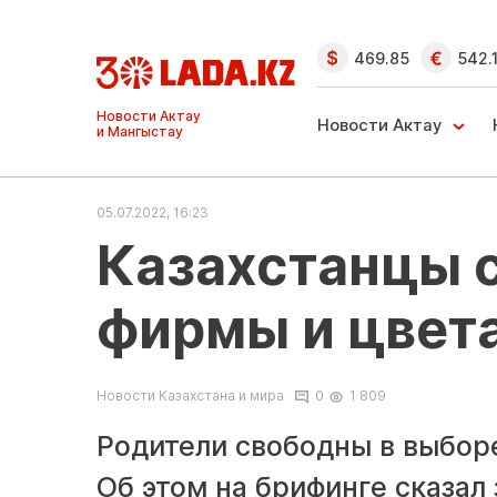
469.85
542.
Ақтау және
Манғыстау
Новости Актау
жаңалықтары
05.07.2022, 16:23
Казахстанцы 
фирмы и цвет
Новости Казахстана и мира
0
1 809
Родители свободны в выбор
Об этом на брифинге сказал