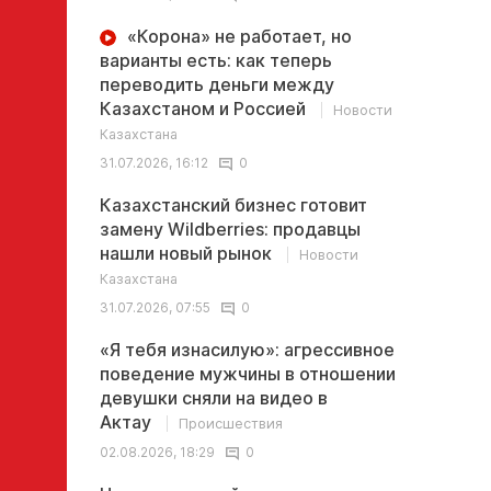
«Корона» не работает, но
варианты есть: как теперь
переводить деньги между
Казахстаном и Россией
Новости
Казахстана
31.07.2026, 16:12
0
Казахстанский бизнес готовит
замену Wildberries: продавцы
нашли новый рынок
Новости
Казахстана
31.07.2026, 07:55
0
«Я тебя изнасилую»: агрессивное
поведение мужчины в отношении
девушки сняли на видео в
Актау
Происшествия
02.08.2026, 18:29
0