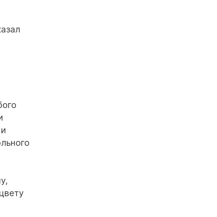
казал
бого
и
 и
ольного
у,
 цвету