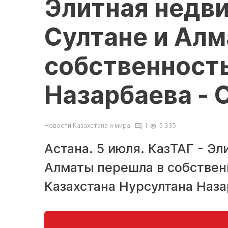
Элитная недв
Султане и Алм
собственност
Назарбаева -
Новости Казахстана и мира
1
5 335
Астана. 5 июля. КазТАГ - Э
Алматы перешла в собствен
Казахстана Нурсултана Наза