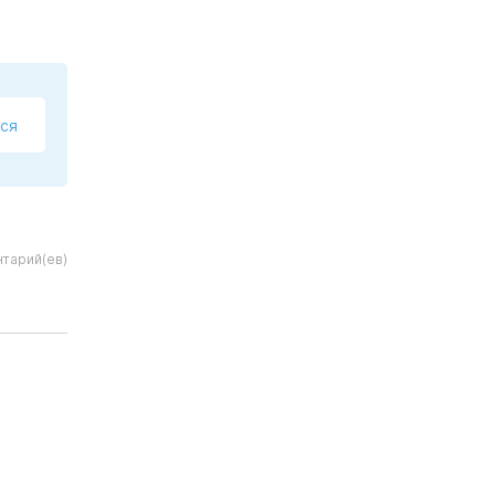
ся
тарий(ев)