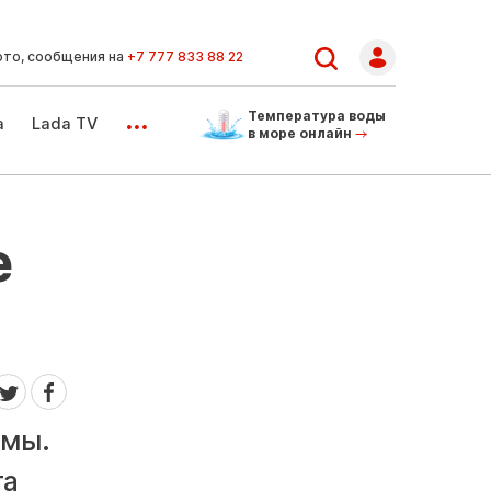
ото, сообщения на
+7 777 833 88 22
...
Температура воды
а
Lada TV
в море онлайн
е
ы
рмы.
та