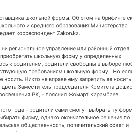
ставщика школьной формы. Об этом на брифинге с
школьного и среднего образования Министерства
дает корреспондент Zakon.kz.
, ни региональное управление или районный отдел
ь приобретать школьную форму у определенных
юсь к родителям, родители свободны в выборе лю
тствующую требованиям школьную форму... Но есл
 носить. Никто не вправе ему запретить ее носить
о цвета.Заместитель председателя Комитета дошк
росвещения РК, - пояснил Жомарт Карамбаев.
того года - родители сами смогут выбрать ту форм
выбирать фирму, однако окончательное решение по
льская общественность, попечительский совет и