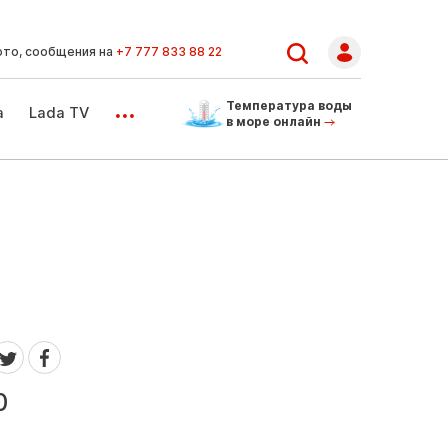
ото, сообщения на
+7 777 833 88 22
...
Температура воды
а
Lada TV
в море онлайн
0