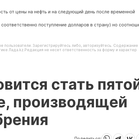
сть от цены на нефть и на следующий день после временной
и соответственно поступление долларов в страну) но соотнош
е пользователи. Зарегистрируйтесь либо, авторизуйтесь. Содержание
ике Лада.kz.Редакция не несет ответственность за форму и характер
овится стать пято
е, производящей
брения
Поделиться: