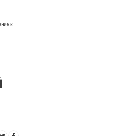
ение к
й