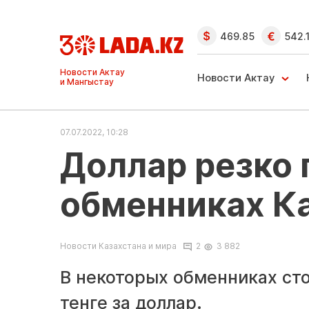
469.85
542.
Новости Актау
Новости Актау
и Мангыстау
07.07.2022, 10:28
Доллар резко
обменниках К
Новости Казахстана и мира
2
3 882
В некоторых обменниках ст
тенге за доллар.