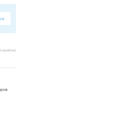
ся
тарий(ев)
аров