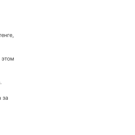
енге,
 этом
.
 за