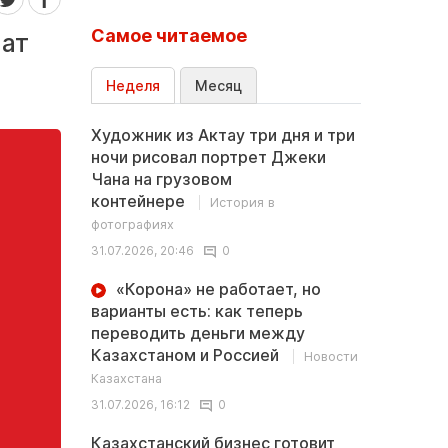
Самое читаемое
нат
Неделя
Месяц
Художник из Актау три дня и три
ночи рисовал портрет Джеки
Чана на грузовом
контейнере
История в
фотографиях
31.07.2026, 20:46
0
«Корона» не работает, но
варианты есть: как теперь
переводить деньги между
Казахстаном и Россией
Новости
Казахстана
31.07.2026, 16:12
0
Казахстанский бизнес готовит