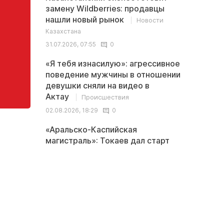
замену Wildberries: продавцы
нашли новый рынок
Новости
Казахстана
31.07.2026, 07:55
0
«Я тебя изнасилую»: агрессивное
поведение мужчины в отношении
девушки сняли на видео в
Актау
Происшествия
02.08.2026, 18:29
0
«Аральско-Каспийская
магистраль»: Токаев дал старт
новому проекту в
Мангистау
Общество
03.08.2026, 14:00
0
Последние
<
>
комментарии