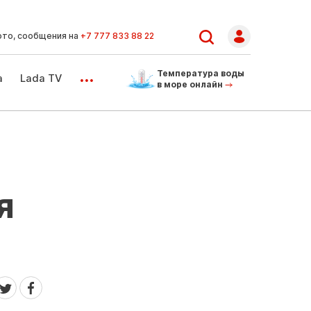
ото, сообщения на
+7 777 833 88 22
...
Температура воды
а
Lada TV
в море онлайн
я