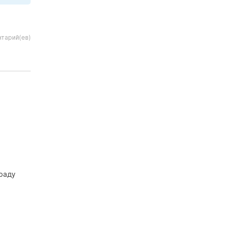
тарий(ев)
граду