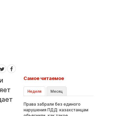
Самое читаемое
и
яет
Неделя
Месяц
дает
Права забрали без единого
нарушения ПДД: казахстанцам
объяснили, как такое