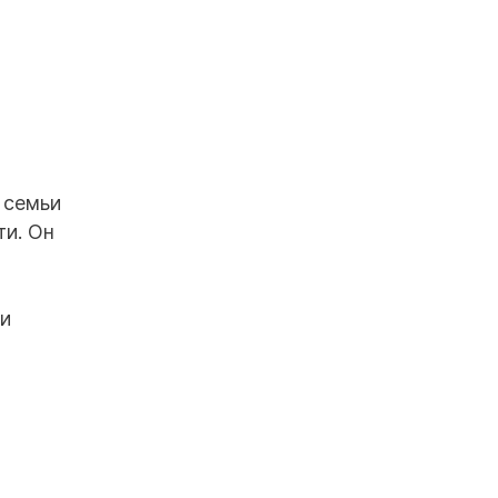
 семьи
ти. Он
ии