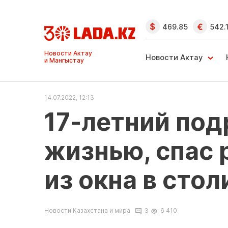
469.85
542.
Ақтау және
Манғыстау
Новости Актау
жаңалықтары
14.07.2022, 12:13
17-летний под
жизнью, спас 
из окна в сто
Новости Казахстана и мира
3
6 410