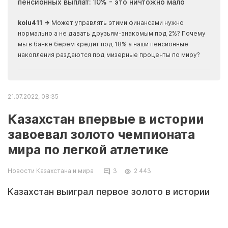
пенсионных выплат: 10% - это ничтожно мало
журн
скры
kolu411 →
Может управлять этими финансами нужно
Apma
нормально а не давать друзьям-знакомым под 2%? Почему
прогн
мы в банке берем кредит под 18% а наши пенсионные
накопления раздаются под мизерные проценты по миру?
21.07.2022, 08:35
Казахстан впервые в истории
завоевал золото чемпионата
мира по легкой атлетике
Новости Казахстана и мира
3
2 443
Казахстан выиграл первое золото в истории
чемпионатов мира по легкой атлетике,
передает Tengrinews.kz со ссылкой на