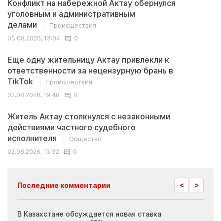
Конфликт на набережной Актау обернулся
уголовным и административным
делами
Происшествия
03.08.2026, 13:04
0
Еще одну жительницу Актау привлекли к
ответственности за нецензурную брань в
TikTok
Происшествия
02.08.2026, 19:48
0
Житель Актау столкнулся с незаконными
действиями частного судебного
исполнителя
Общество
02.08.2026, 13:32
0
<
>
Последние комментарии
ия
В Казахстане обсуждается новая ставка
Иноп