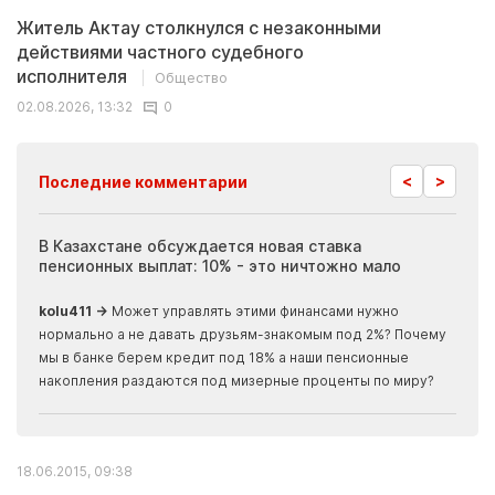
Житель Актау столкнулся с незаконными
действиями частного судебного
исполнителя
Общество
02.08.2026, 13:32
0
<
>
Последние комментарии
ия
В Казахстане обсуждается новая ставка
Иноп
пенсионных выплат: 10% - это ничтожно мало
журн
скры
kolu411 →
Может управлять этими финансами нужно
Apma
нормально а не давать друзьям-знакомым под 2%? Почему
прогн
мы в банке берем кредит под 18% а наши пенсионные
накопления раздаются под мизерные проценты по миру?
18.06.2015, 09:38