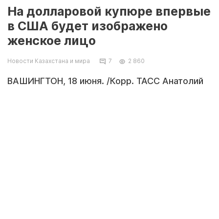
На долларовой купюре впервые
в США будет изображено
женское лицо
Новости Казахстана и мира
7
2 860
ВАШИНГТОН, 18 июня. /Корр. ТАСС Анатолий
Бочинин/. На американской десятидолларовой
банкноте будет изображена женщина. Кто
именно удостоится этой чести - гражданам
США предстоит выбрать самим. Об этом в
среду журналистам сообщил министр
финансов США Джейкоб Лью.