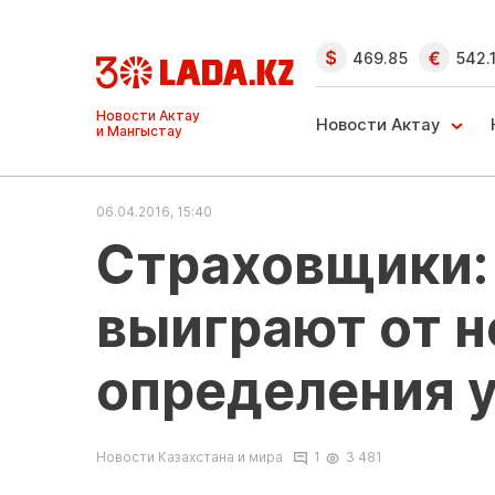
469.85
542.
Ақтау және
Манғыстау
Новости Актау
жаңалықтары
06.04.2016, 15:40
Страховщики: 
выиграют от н
определения 
Новости Казахстана и мира
1
3 481