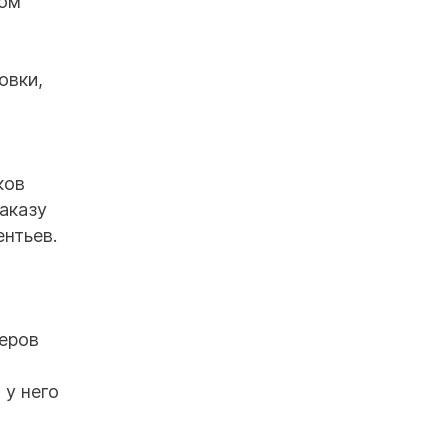
вом
овки,
ков
заказу
нтьев.
меров
 у него