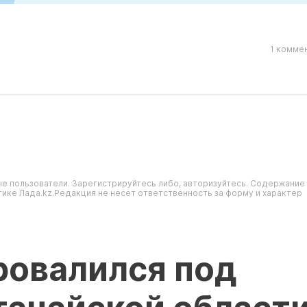
1 комме
т
е пользователи. Зарегистрируйтесь либо, авторизуйтесь. Содержание
ике Лада.kz.Редакция не несет ответственность за форму и характер
ровалился под