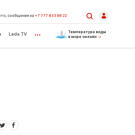
ото, сообщения на
+7 777 833 88 22
...
Температура воды
а
Lada TV
в море онлайн