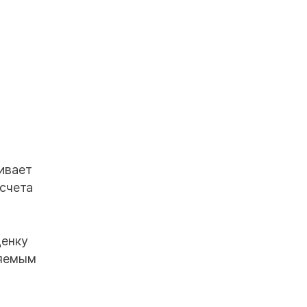
ивает
счета
ценку
ляемым