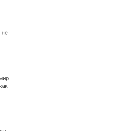
 не
имир
как