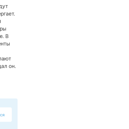
дут
ргает.
й
еры
е. В
енты
елают
ал он.
ся