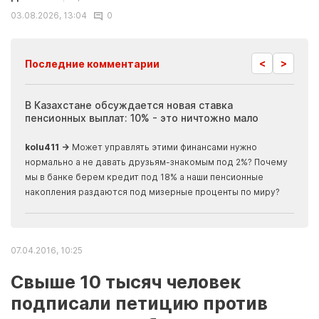
03.08.2026, 13:04
0
<
>
Последние комментарии
ия
В Казахстане обсуждается новая ставка
Иноп
пенсионных выплат: 10% - это ничтожно мало
журн
скры
kolu411 →
Может управлять этими финансами нужно
Apma
нормально а не давать друзьям-знакомым под 2%? Почему
прогн
мы в банке берем кредит под 18% а наши пенсионные
накопления раздаются под мизерные проценты по миру?
07.04.2016, 10:25
Свыше 10 тысяч человек
подписали петицию против