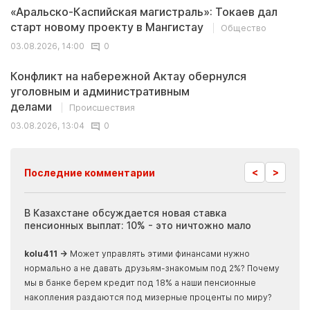
«Аральско-Каспийская магистраль»: Токаев дал
старт новому проекту в Мангистау
Общество
03.08.2026, 14:00
0
Конфликт на набережной Актау обернулся
уголовным и административным
делами
Происшествия
03.08.2026, 13:04
0
<
>
Последние комментарии
ия
В Казахстане обсуждается новая ставка
Иноп
пенсионных выплат: 10% - это ничтожно мало
журн
скры
kolu411 →
Может управлять этими финансами нужно
Apma
нормально а не давать друзьям-знакомым под 2%? Почему
прогн
мы в банке берем кредит под 18% а наши пенсионные
накопления раздаются под мизерные проценты по миру?