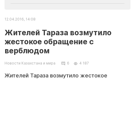
12.04.2016, 14:08
Жителей Тараза возмутило
жестокое обращение с
верблюдом
Новости Казахстана и мира
6
4 187
Жителей Тараза возмутило жестокое
обращение с верблюдом, которого несколько
человек избивали палками, очевидно, таким
образом дрессируя его.