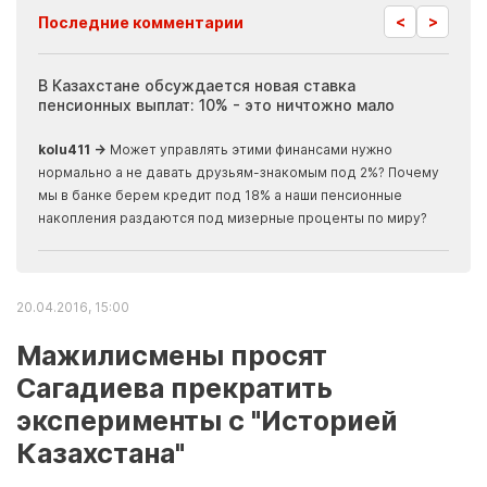
<
>
Последние комментарии
ия
В Казахстане обсуждается новая ставка
Иноп
пенсионных выплат: 10% - это ничтожно мало
журн
скры
kolu411 →
Может управлять этими финансами нужно
Apma
нормально а не давать друзьям-знакомым под 2%? Почему
прогн
мы в банке берем кредит под 18% а наши пенсионные
накопления раздаются под мизерные проценты по миру?
20.04.2016, 15:00
Мажилисмены просят
Сагадиева прекратить
эксперименты с "Историей
Казахстана"