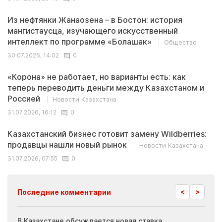
Из нефтянки Жанаозена – в Бостон: история
мангистаусца, изучающего искусственный
интеллект по программе «Болашак»
Общество
30.07.2026, 14:02
0
«Корона» не работает, но варианты есть: как
теперь переводить деньги между Казахстаном и
Россией
Новости Казахстана
31.07.2026, 16:12
0
Казахстанский бизнес готовит замену Wildberries:
продавцы нашли новый рынок
Новости Казахстана
31.07.2026, 07:55
0
<
>
Последние комментарии
ия
В Казахстане обсуждается новая ставка
Иноп