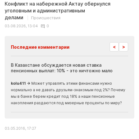
Конфликт на набережной Актау обернулся
уголовным и административным
делами
Происшествия
03.08.2026, 13:04
0
<
>
Последние комментарии
ия
В Казахстане обсуждается новая ставка
Иноп
пенсионных выплат: 10% - это ничтожно мало
журн
скры
kolu411 →
Может управлять этими финансами нужно
Apma
нормально а не давать друзьям-знакомым под 2%? Почему
прогн
мы в банке берем кредит под 18% а наши пенсионные
накопления раздаются под мизерные проценты по миру?
03.05.2016, 17:27