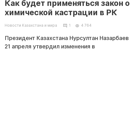
Как будет применяться закон о
химической кастрации в РК
Новости Казахстана и мира
1
4 764
Президент Казахстана Нурсултан Назарбаев
21 апреля утвердил изменения в
законодательстве, которые ужесточают
наказание в отношении лиц, совершивших
преступления против половой
неприкосновенности детей. Новыми нормами
допускается химическая кастрация
педофилов. Корреспондент Tengrinews.kz
узнал у адвокатов, как будет применяться на
практике этот закон и какие проблемы могут
возникнуть при реализации данной нормы.