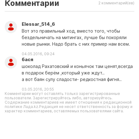
Комментарии
2 комментарий(ев)
Elessar_514_6
Вот это правильный ход, вместо того, чтобы
бездельничать на митингах, лучше бы покоряли
новые рынки. Надо брать с них пример нам всем.
04.05.2016, 09:24
бася
шоколад Рахатовский и коньячок там ценят,всегда
в подарок берём ,который уже ждут..
а вот баян сулу сладости- редкостная фигня..
03.05.2016, 20:55
Комментарии могут оставлять только зарегистрированные
пользователи. Зарегистрируйтесь либо, авторизуйтесь.
Содержание комментариев не имеет отношения к редакционной
политике Лада.kz.Редакция не несет ответственность за форму и
характер комментариев, оставляемых пользователями сайта.