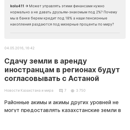
kolu411 →
Может управлять этими финансами нужно
Apma
нормально а не давать друзьям-знакомым под 2%? Почему
прогн
мы в банке берем кредит под 18% а наши пенсионные
накопления раздаются под мизерные проценты по миру?
04.05.2016, 16:42
Сдачу земли в аренду
иностранцам в регионах будут
согласовывать с Астаной
Новости Казахстана и мира
7
3 750
Районные акимы и акимы других уровней не
могут предоставлять казахстанские земли в
аренду иностранным гражданам, передает
корреспондент Today.kz.