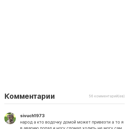
Комментарии
56 комментарий(ев)
sivuch1973
народ а кто водочку домой может привезти а то я
в аварию попал и ногу сломал ходить не могу сам