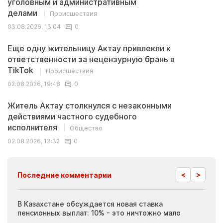
уголовным и административным
делами
Происшествия
03.08.2026, 13:04
0
Еще одну жительницу Актау привлекли к
ответственности за нецензурную брань в
TikTok
Происшествия
02.08.2026, 19:48
0
Житель Актау столкнулся с незаконными
действиями частного судебного
исполнителя
Общество
02.08.2026, 13:32
0
<
>
Последние комментарии
ия
В Казахстане обсуждается новая ставка
Иноп
пенсионных выплат: 10% - это ничтожно мало
журн
скры