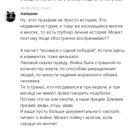
05.05.2016, 23:47
лапшин
Ну, этот праздник не просто история. Это
недавняя история, к тому же коснувшаяся многих
и многих, то есть глубоко личная история. Может
поэтому люди обостренно воспринимают?
А насчет "носимся с одной победой". Кстати здесь
в комментах тоже мелькало.
Лановой сказал правду. Война была страшной по
количеству жертв, по способам умерщвления
людей, по низости падения морального облика
человека.
Те (страны), кто посдавался в три недели, в три
месяца не имеют права говорить подобное.
Потому что не они смогли, а наши предки. Близкие
предки: деды, отцы, дяди.
И ваще пусть больше документального смотрят,
читают о войне. Может поймут мозгом, если
сердце их молчит.