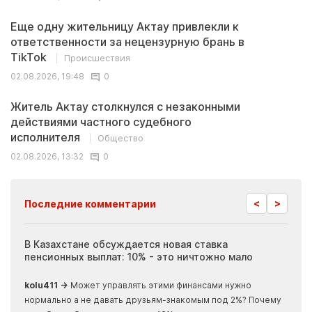
Еще одну жительницу Актау привлекли к
ответственности за нецензурную брань в
TikTok
Происшествия
02.08.2026, 19:48
0
Житель Актау столкнулся с незаконными
действиями частного судебного
исполнителя
Общество
02.08.2026, 13:32
0
<
>
Последние комментарии
ия
В Казахстане обсуждается новая ставка
Иноп
пенсионных выплат: 10% - это ничтожно мало
журн
скры
kolu411 →
Может управлять этими финансами нужно
Apma
нормально а не давать друзьям-знакомым под 2%? Почему