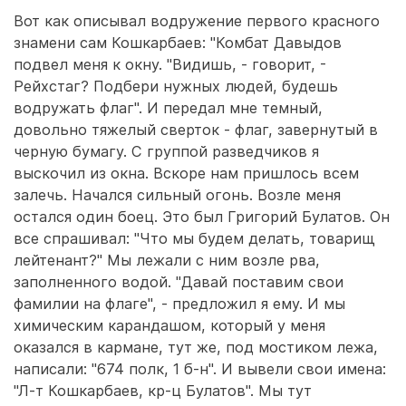
Вот как описывал водружение первого красного
знамени сам Кошкарбаев: "Комбат Давыдов
подвел меня к окну. "Видишь, - говорит, -
Рейхстаг? Подбери нужных людей, будешь
водружать флаг". И передал мне темный,
довольно тяжелый сверток - флаг, завернутый в
черную бумагу. С группой разведчиков я
выскочил из окна. Вскоре нам пришлось всем
залечь. Начался сильный огонь. Возле меня
остался один боец. Это был Григорий Булатов. Он
все спрашивал: "Что мы будем делать, товарищ
лейтенант?" Мы лежали с ним возле рва,
заполненного водой. "Давай поставим свои
фамилии на флаге", - предложил я ему. И мы
химическим карандашом, который у меня
оказался в кармане, тут же, под мостиком лежа,
написали: "674 полк, 1 б-н". И вывели свои имена:
"Л-т Кошкарбаев, кр-ц Булатов". Мы тут