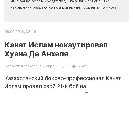
прогн
мы в банке берем кредит под 18% а наши пенсионные
накопления раздаются под мизерные проценты по миру?
09.05.2016, 08:46
Канат Ислам нокаутировал
Хуана Де Анхеля
Новости Казахстана и мира
1
3 523
Казахстанский боксер-профессионал Канат
Ислам провел свой 21-й бой на
профессиональном ринге, сообщает
Tengrinews.kz.