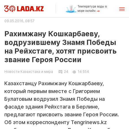
Температура воды в
море онлайн
09.05.2016, 08:57
Рахимжану Кошкарбаеву,
водрузившему Знамя Победы
на Рейхстаге, хотят присвоить
звание Героя России
Новости Казахстана и мира
24
14 554
Казахстанцу Рахимжану Кошкарбаеву,
который первым вместе с Григорием
Булатовым водрузил Знамя Победы на
фасаде здания Рейхстага в Берлине,
предлагают присвоить звание Героя России.
Об этом корреспонденту Tengrinews.kz