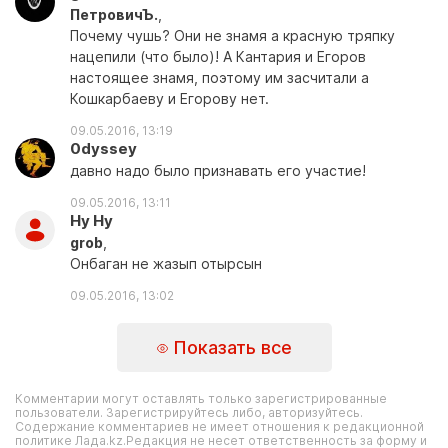
ПетровичЪ.
,
Почему чушь? Они не знамя а красную тряпку
нацепили (что было)! А Кантария и Егоров
настоящее знамя, поэтому им засчитали а
Кошкарбаеву и Егорову нет.
09.05.2016, 13:19
0dyssey
давно надо было признавать его участие!
09.05.2016, 13:11
Ну Ну
grob
,
Онбаган не жазып отырсын
09.05.2016, 13:02
Показать все
Комментарии могут оставлять только зарегистрированные
пользователи. Зарегистрируйтесь либо, авторизуйтесь.
Содержание комментариев не имеет отношения к редакционной
политике Лада.kz.Редакция не несет ответственность за форму и