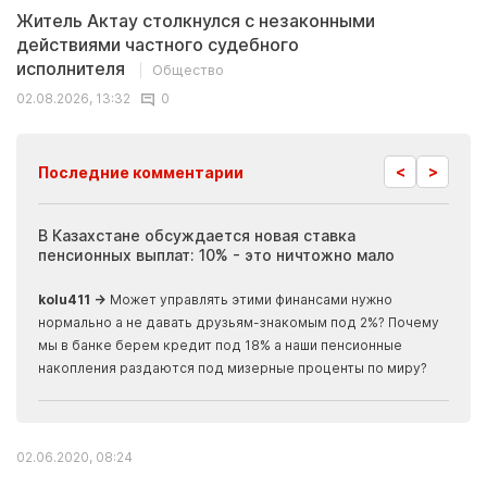
Житель Актау столкнулся с незаконными
действиями частного судебного
исполнителя
Общество
02.08.2026, 13:32
0
<
>
Последние комментарии
ия
В Казахстане обсуждается новая ставка
Иноп
пенсионных выплат: 10% - это ничтожно мало
журн
скры
kolu411 →
Может управлять этими финансами нужно
Apma
нормально а не давать друзьям-знакомым под 2%? Почему
прогн
мы в банке берем кредит под 18% а наши пенсионные
накопления раздаются под мизерные проценты по миру?
02.06.2020, 08:24