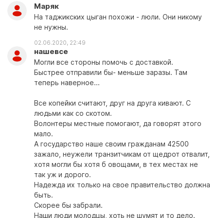
Маряк
На таджикских цыган похожи - люли. Они никому
не нужны.
02.06.2020, 22:49
нашевсе
Могли все стороны помочь с доставкой.
Быстрее отправили бы- меньше заразы. Там
теперь наверное...
Все копейки считают, друг на друга кивают. С
людьми как со скотом.
Волонтеры местные помогают, да говорят этого
мало.
А государство наше своим гражданам 42500
зажало, неужели транзитчикам от щедрот отвалит,
хотя могли бы хотя б овощами, в тех местах не
так уж и дорого.
Надежда их только на свое правительство должна
быть.
Скорее бы забрали.
Наши люди молодцы, хоть не шумят и то дело.