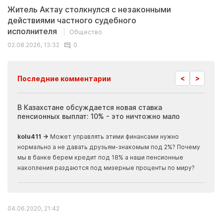
Житель Актау столкнулся с незаконными
действиями частного судебного
исполнителя
Общество
02.08.2026, 13:32
0
<
>
Последние комментарии
ия
В Казахстане обсуждается новая ставка
Иноп
пенсионных выплат: 10% - это ничтожно мало
журн
скры
kolu411 →
Может управлять этими финансами нужно
Apma
нормально а не давать друзьям-знакомым под 2%? Почему
прогн
мы в банке берем кредит под 18% а наши пенсионные
накопления раздаются под мизерные проценты по миру?
04.06.2020, 21:42