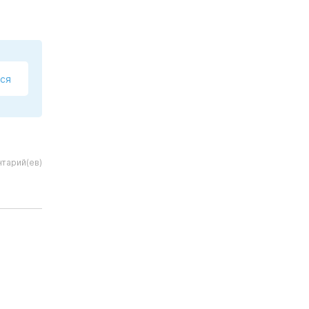
ся
тарий(ев)