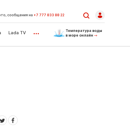
ото, сообщения на
+7 777 833 88 22
...
Температура воды
а
Lada TV
в море онлайн