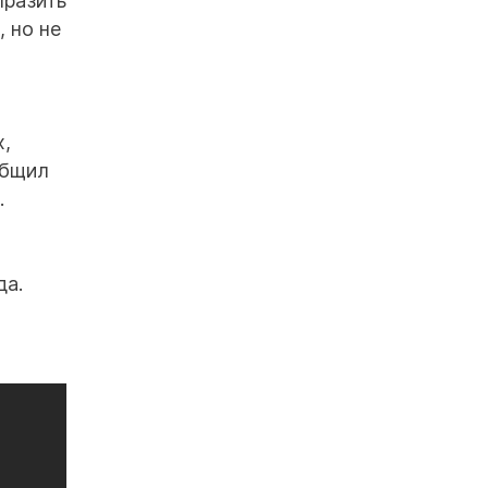
ыразить
 но не
х,
общил
.
да.