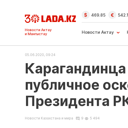
469.85
542.
Ақтау және
Манғыстау
Новости Актау
жаңалықтары
05.06.2020, 09:24
Карагандинца 
публичное ос
Президента Р
Новости Казахстана и мира
9
5 494