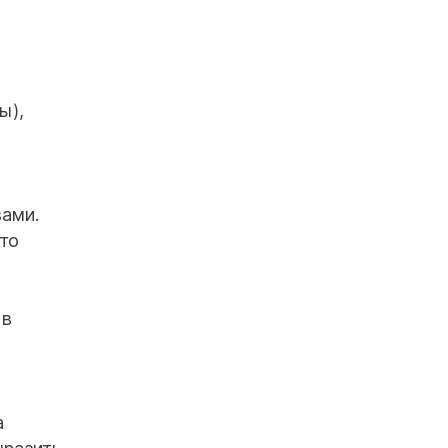
ы),
вами.
то
 в
а