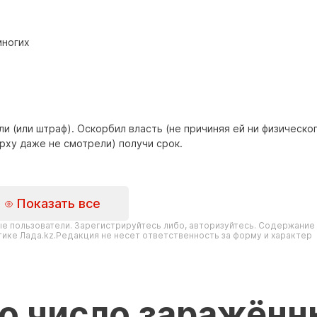
многих
ли (или штраф). Оскорбил власть (не причиняя ей ни физическо
рху даже не смотрели) получи срок.
Показать все
е пользователи. Зарегистрируйтесь либо, авторизуйтесь. Содержание
ике Лада.kz.Редакция не несет ответственность за форму и характер
ло число заражён