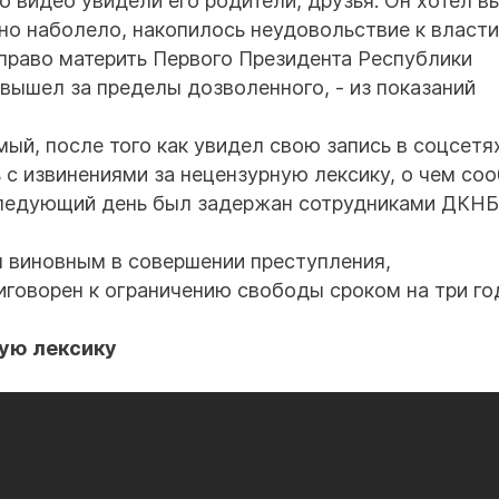
о видео увидели его родители, друзья. Он хотел в
но наболело, накопилось неудовольствие к власти,
 право материть Первого Президента Республики
 вышел за пределы дозволенного, - из показаний
мый, после того как увидел свою запись в соцсетя
 с извинениями за нецензурную лексику, о чем со
следующий день был задержан сотрудниками ДКНБ
 виновным в совершении преступления,
риговорен к ограничению свободы сроком на три го
ую лексику