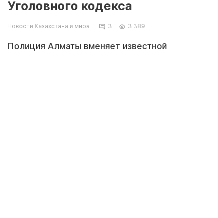
Уголовного кодекса
Новости Казахстана и мира
3
3 389
Полиция Алматы вменяет известной
казахстанской активистке Асие Тулесовой
две статьи Уголовного кодекса, сообщает
официальный интернет-ресурс министерства
внутренних дел Казахстана.