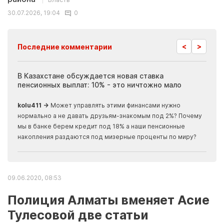
30.07.2026, 19:04
0
<
>
Последние комментарии
ия
В Казахстане обсуждается новая ставка
Иноп
пенсионных выплат: 10% - это ничтожно мало
журн
скры
kolu411 →
Может управлять этими финансами нужно
Apma
нормально а не давать друзьям-знакомым под 2%? Почему
прогн
мы в банке берем кредит под 18% а наши пенсионные
накопления раздаются под мизерные проценты по миру?
09.06.2020, 08:53
Полиция Алматы вменяет Асие
Тулесовой две статьи