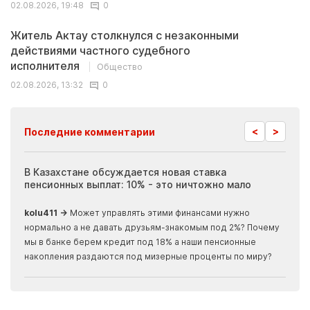
02.08.2026, 19:48
0
Житель Актау столкнулся с незаконными
действиями частного судебного
исполнителя
Общество
02.08.2026, 13:32
0
<
>
Последние комментарии
ия
В Казахстане обсуждается новая ставка
Иноп
пенсионных выплат: 10% - это ничтожно мало
журн
скры
kolu411 →
Может управлять этими финансами нужно
Apma
нормально а не давать друзьям-знакомым под 2%? Почему
прогн
мы в банке берем кредит под 18% а наши пенсионные
накопления раздаются под мизерные проценты по миру?