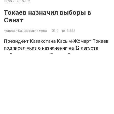
12.06.2020, 07:52
Токаев назначил выборы в
Сенат
Новости Казахстана и мира
2
3 583
Президент Казахстана Касым-Жомарт Токаев
подписал указ о назначении на 12 августа
выборов депутатов Сената Парламента,
передает корреспондент Tengrinews.kz.