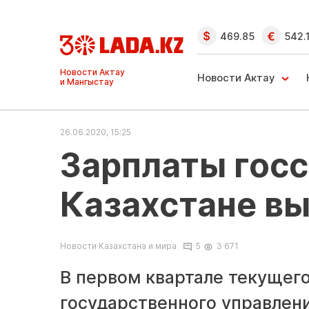
469.85
542.
Ақтау және
Манғыстау
Новости Актау
жаңалықтары
26.06.2020, 15:25
Зарплаты гос
Казахстане вы
Новости Казахстана и мира
5
3 671
В первом квартале текущего
государственного управлени