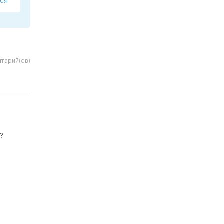
ся
тарий(ев)
?