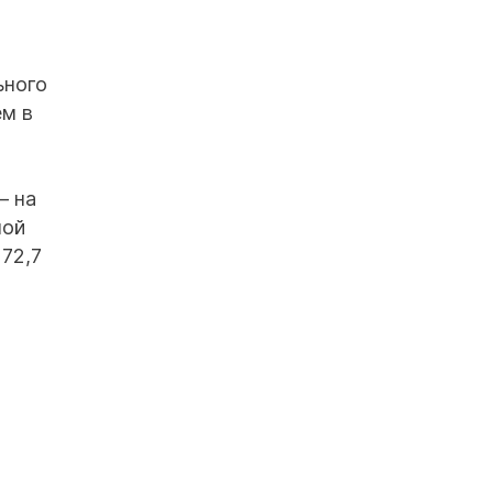
ьного
ем в
— на
ной
172,7