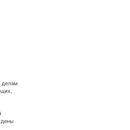
о делам
ащих,
й
ждены