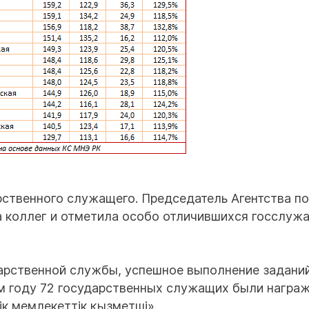
рственного служащего. Председатель Агентства п
 коллег и отметила особо отличившихся госслуж
дарственной службы, успешное выполнение задани
м году 72 государственных служащих были награ
к мемлекеттік қызметші».