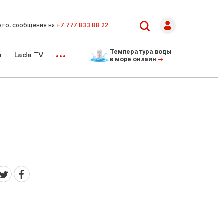
ото, сообщения на
+7 777 833 88 22
...
Температура воды
а
Lada TV
в море онлайн