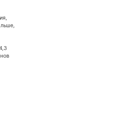
ия,
ольше,
4,3
онов