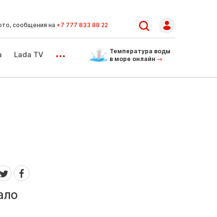
ото, сообщения на
+7 777 833 88 22
...
Температура воды
а
Lada TV
в море онлайн
ало