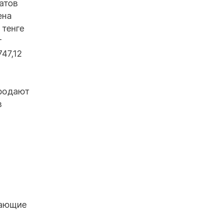
атов
ена
 тенге
т
47,12
продают
в
жающие