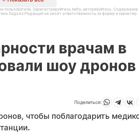
е пользователи. Зарегистрируйтесь либо, авторизуйтесь. Содержание
ике Лада.kz.Редакция не несет ответственность за форму и характер
арности врачам в
овали шоу дронов 
Поделиться:
ронов, чтобы поблагодарить медико
танции.