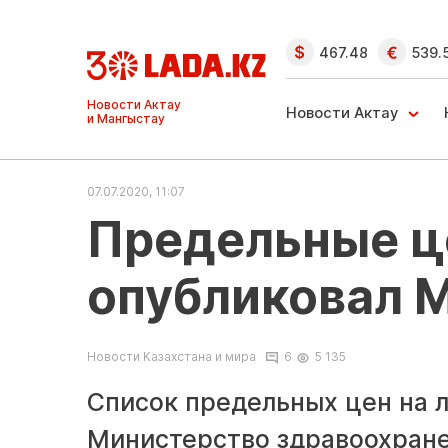
467.48
539.
Ақтау және
Манғыстау
Новости Актау
жаңалықтары
07.07.2020, 11:07
Предельные ц
опубликовал 
Новости Казахстана и мира
6
5 135
Список предельных цен на 
Министерство здравоохране