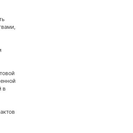
ть
твами,
м
птовой
венной
 в
 актов