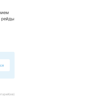
нием
о рейды
ся
тарий(ев)