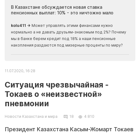
ия
В Казахстане обсуждается новая ставка
Иноп
пенсионных выплат: 10% - это ничтожно мало
журн
скры
kolu411 →
Может управлять этими финансами нужно
Apma
нормально а не давать друзьям-знакомым под 2%? Почему
прогн
мы в банке берем кредит под 18% а наши пенсионные
накопления раздаются под мизерные проценты по миру?
11.07.2020, 16:28
Ситуация чрезвычайная -
Токаев о «неизвестной»
пневмонии
Новости Казахстана и мира
18
4 810
Президент Казахстана Касым-Жомарт Токаев
выразил обеспокоенность в связи со