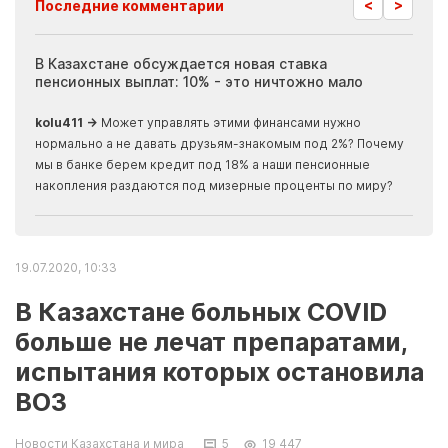
<
>
Последние комментарии
ия
В Казахстане обсуждается новая ставка
Иноп
пенсионных выплат: 10% - это ничтожно мало
журн
скры
kolu411 →
Может управлять этими финансами нужно
Apma
нормально а не давать друзьям-знакомым под 2%? Почему
прогн
мы в банке берем кредит под 18% а наши пенсионные
накопления раздаются под мизерные проценты по миру?
19.07.2020, 10:33
В Казахстане больных COVID
больше не лечат препаратами,
испытания которых остановила
ВОЗ
Новости Казахстана и мира
5
19 447