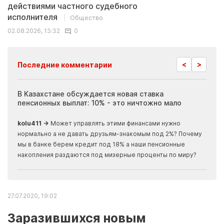
действиями частного судебного
исполнителя
Общество
02.08.2026, 13:32
0
<
>
Последние комментарии
ия
В Казахстане обсуждается новая ставка
Иноп
пенсионных выплат: 10% - это ничтожно мало
журн
скры
kolu411 →
Может управлять этими финансами нужно
Apma
нормально а не давать друзьям-знакомым под 2%? Почему
прогн
мы в банке берем кредит под 18% а наши пенсионные
накопления раздаются под мизерные проценты по миру?
27.07.2020, 19:02
Заразившихся новым