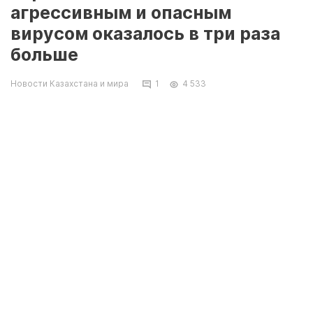
агрессивным и опасным
вирусом оказалось в три раза
больше
Новости Казахстана и мира
1
4 533
Число пациентов, инфицированных новым,
более опасным и агрессивным типом
коронавируса, выявленным во Вьетнаме,
выросло почти в три раза — известно об 11
случаях, в то время как раньше сообщалось о
четырех. Об этом со ссылкой на
министерство здравоохранения страны
сообщает Reuters.