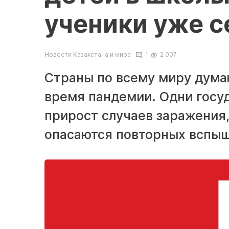
ученики уже с
Новости Казахстана и мира
1
2 007
Страны по всему миру думаю
время пандемии. Одни госу
прирост случаев заражения,
опасаются повторных вспыш