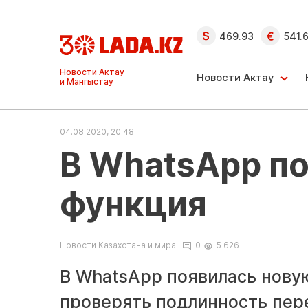
469.93
541.
Ақтау және
Манғыстау
Новости Актау
жаңалықтары
04.08.2020, 20:48
В WhatsApp по
функция
Новости Казахстана и мира
0
5 626
В WhatsApp появилась нову
проверять подлинность пер