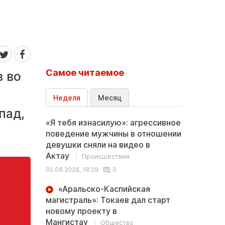
Самое читаемое
в во
Неделя
Месяц
пад,
«Я тебя изнасилую»: агрессивное
поведение мужчины в отношении
девушки сняли на видео в
Актау
Происшествия
02.08.2026, 18:29
0
«Аральско-Каспийская
магистраль»: Токаев дал старт
новому проекту в
Мангистау
Общество