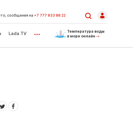
ото, сообщения на
+7 777 833 88 22
...
Температура воды
а
Lada TV
в море онлайн