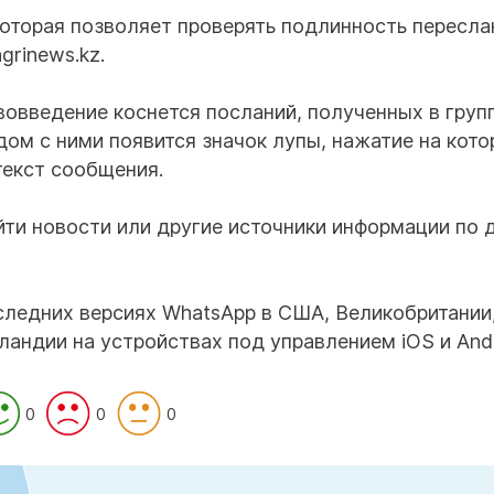
которая позволяет проверять подлинность пересл
rinews.kz.
вовведение коснется посланий, полученных в груп
дом с ними появится значок лупы, нажатие на кот
текст сообщения.
ти новости или другие источники информации по 
следних версиях WhatsApp в США, Великобритании
ландии на устройствах под управлением iOS и Andr
0
0
0